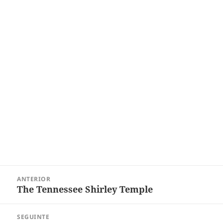
Navegação
ANTERIOR
de
The Tennessee Shirley Temple
Post
Post
anterior:
SEGUINTE