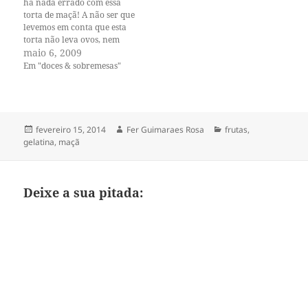
há nada errado com essa
torta de maçã! A não ser que
levemos em conta que esta
torta não leva ovos, nem
farinha, nem leite, nem
maio 6, 2009
manteiga. Essa é uma torta de
Em "doces & sobremesas"
maçã intitulada livre de
culpas, o que já pode ser uma
forte indicação…
Publicado
Autor
Categorias
fevereiro 15, 2014
Fer Guimaraes Rosa
frutas
,
em
gelatina
,
maçã
Deixe a sua pitada: