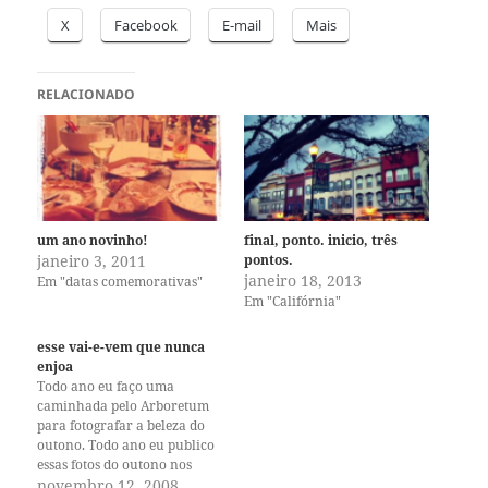
X
Facebook
E-mail
Mais
RELACIONADO
um ano novinho!
final, ponto. inicio, três
janeiro 3, 2011
pontos.
janeiro 18, 2013
Em "datas comemorativas"
Em "Califórnia"
esse vai-e-vem que nunca
enjoa
Todo ano eu faço uma
caminhada pelo Arboretum
para fotografar a beleza do
outono. Todo ano eu publico
essas fotos do outono nos
meus blogs. Quem me
novembro 12, 2008