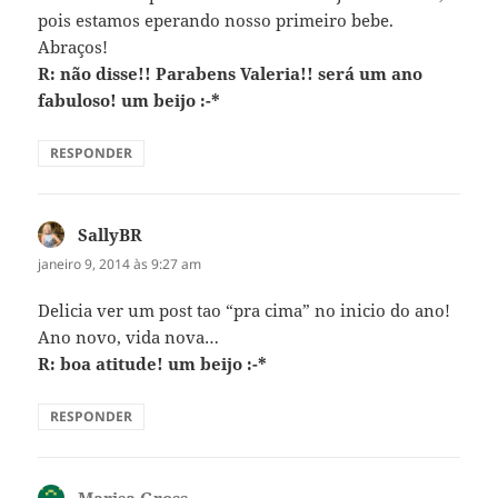
pois estamos eperando nosso primeiro bebe.
Abraços!
R: não disse!! Parabens Valeria!! será um ano
fabuloso! um beijo :-*
RESPONDER
SallyBR
disse:
janeiro 9, 2014 às 9:27 am
Delicia ver um post tao “pra cima” no inicio do ano!
Ano novo, vida nova…
R: boa atitude! um beijo :-*
RESPONDER
Marisa Gross
disse: