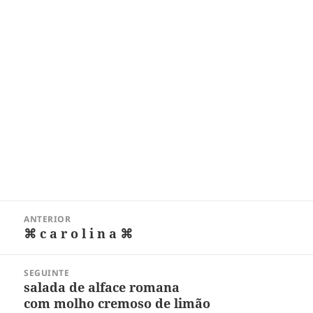
Navegação
ANTERIOR
de
⌘ c a r o l i n a ⌘
Post
Post
anterior:
SEGUINTE
salada de alface romana
Próximo
com molho cremoso de limão
post: