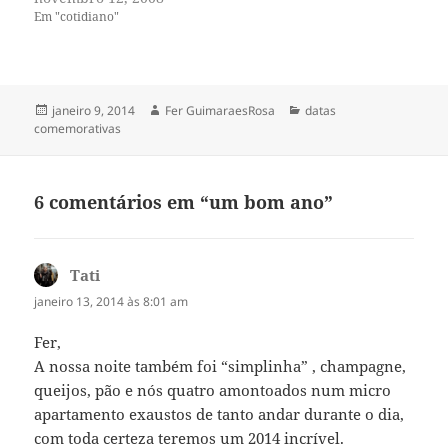
acompanha há um certo
Em "cotidiano"
tempo já notou, e eu fico
pensando em dúvida se
alguém ainda quer ver fotos
de folhas? Folhas de…
Publicado
Autor
Categorias
janeiro 9, 2014
Fer GuimaraesRosa
datas
em
comemorativas
6 comentários em “um bom ano”
Tati
disse:
janeiro 13, 2014 às 8:01 am
Fer,
A nossa noite também foi “simplinha” , champagne,
queijos, pão e nós quatro amontoados num micro
apartamento exaustos de tanto andar durante o dia,
com toda certeza teremos um 2014 incrível.