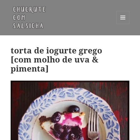
MENU
E
Chucrute com Salsicha
WIDGETS
torta de iogurte grego
[com molho de uva &
pimenta]