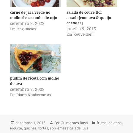
carne de jaca verde no
salada de couve flor
molho de castanha de caju
assada[com uva & queijo
setembro 9, 2022
cheddar]
janeiro 9, 2015
Em "cogumelos"
Em "couve-flor"
pudim de ricota com molho
de uva
setembro 7, 2008
Em "doces & sobremesas"
Publicado
Autor
Categorias
dezembro 1, 2013
Fer Guimaraes Rosa
frutas
,
gelatina
,
em
iogurte
,
quiches, tortas
,
sobremesa gelada
,
uva