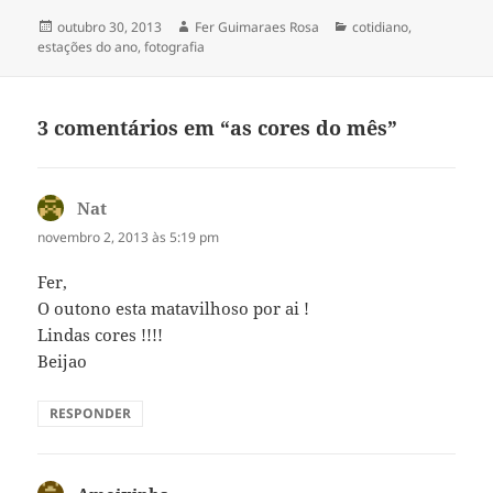
Publicado
Autor
Categorias
outubro 30, 2013
Fer Guimaraes Rosa
cotidiano
,
em
estações do ano
,
fotografia
3 comentários em “as cores do mês”
Nat
disse:
novembro 2, 2013 às 5:19 pm
Fer,
O outono esta matavilhoso por ai !
Lindas cores !!!!
Beijao
RESPONDER