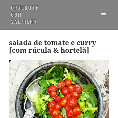
MENU
E
Chucrute com Salsicha
WIDGETS
salada de tomate e curry
[com rúcula & hortelã]