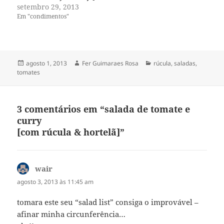
setembro 29, 2013
Em "condimentos"
Publicado
Autor
Categorias
agosto 1, 2013
Fer Guimaraes Rosa
rúcula
,
saladas
,
em
tomates
3 comentários em “salada de tomate e
curry
[com rúcula & hortelã]”
wair
disse:
agosto 3, 2013 às 11:45 am
tomara este seu “salad list” consiga o improvável –
afinar minha circunferência…