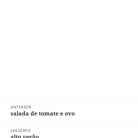
Navegação
ANTERIOR
de
salada de tomate e ovo
Post
Post
anterior:
SEGUINTE
alto verão
Próximo