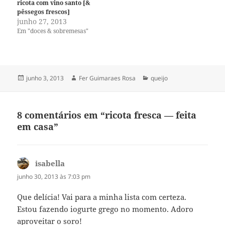
ricota com vino santo [&
pêssegos frescos]
junho 27, 2013
Em "doces & sobremesas"
Publicado
Autor
Categorias
junho 3, 2013
Fer Guimaraes Rosa
queijo
em
8 comentários em “ricota fresca — feita
em casa”
isabella
disse:
junho 30, 2013 às 7:03 pm
Que delícia! Vai para a minha lista com certeza.
Estou fazendo iogurte grego no momento. Adoro
aproveitar o soro!