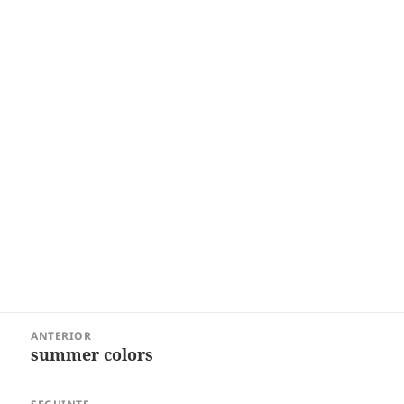
Navegação
ANTERIOR
de
summer colors
Post
Post
anterior: