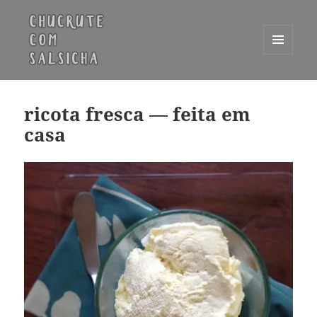
MENU
E
Chucrute com Salsicha
WIDGETS
ricota fresca — feita em
casa