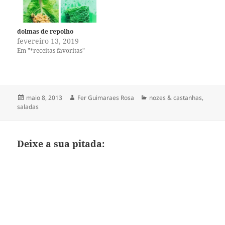
dolmas de repolho
fevereiro 13, 2019
Em "*receitas favoritas"
Publicado
Autor
Categorias
maio 8, 2013
Fer Guimaraes Rosa
nozes & castanhas
,
em
saladas
Deixe a sua pitada: