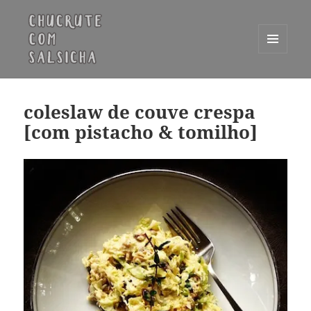
MENU
E
Chucrute com Salsicha
WIDGETS
coleslaw de couve crespa
[com pistacho & tomilho]