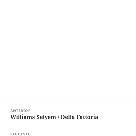
Navegação
ANTERIOR
de
Williams Selyem / Della Fattoria
Post
Post
anterior:
SEGUINTE