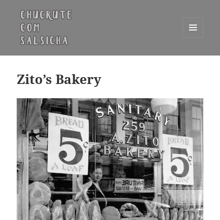
MENU
E
Chucrute com Salsicha
WIDGETS
Zito’s Bakery