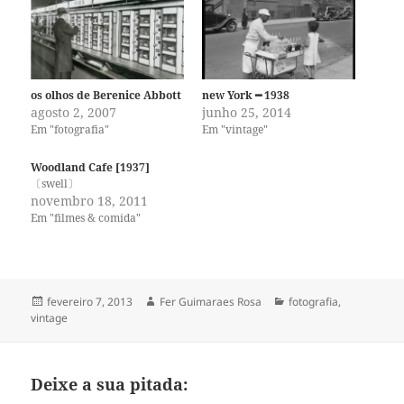
os olhos de Berenice Abbott
new York ━ 1938
agosto 2, 2007
junho 25, 2014
Em "fotografia"
Em "vintage"
Woodland Cafe [1937]
〔swell〕
novembro 18, 2011
Em "filmes & comida"
Publicado
Autor
Categorias
fevereiro 7, 2013
Fer Guimaraes Rosa
fotografia
,
em
vintage
Deixe a sua pitada: