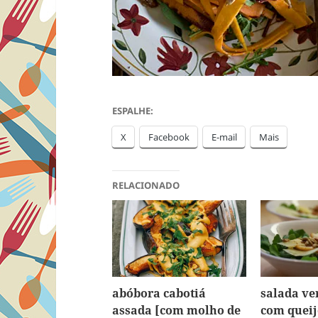
ESPALHE:
X
Facebook
E-mail
Mais
RELACIONADO
abóbora cabotiá
salada ve
assada [com molho de
com quei