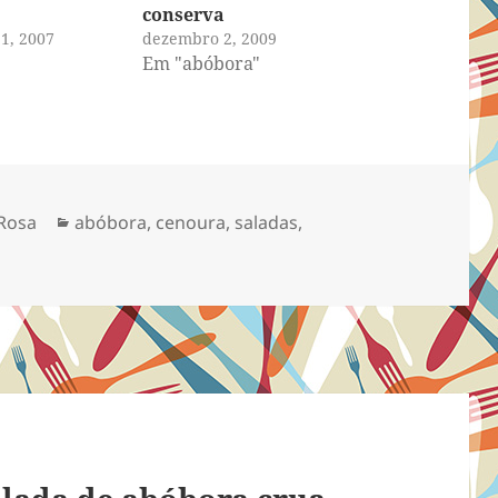
conserva
1, 2007
dezembro 2, 2009
Em "abóbora"
Categorias
Rosa
abóbora
,
cenoura
,
saladas
,