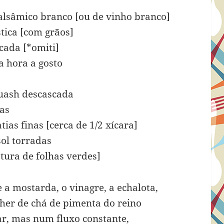
balsâmico branco [ou de vinho branco]
tica [com grãos]
icada [*omiti]
 hora a gosto
quash descascada
as
ias finas [cerca de 1/2 xícara]
sol torradas
tura de folhas verdes]
 mostarda, o vinagre, a echalota,
olher de chá de pimenta do reino
r, mas num fluxo constante,