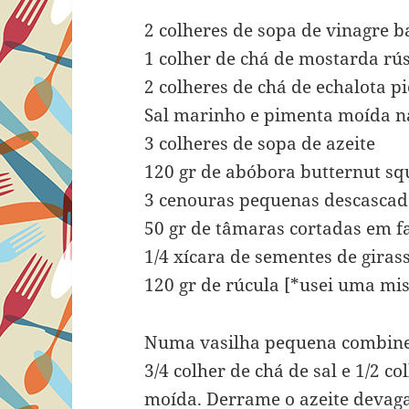
2 colheres de sopa de vinagre 
1 colher de chá de mostarda rús
2 colheres de chá de echalota p
Sal marinho e pimenta moída na
3 colheres de sopa de azeite
120 gr de abóbora butternut s
3 cenouras pequenas descascad
50 gr de tâmaras cortadas em fat
1/4 xícara de sementes de giras
120 gr de rúcula [*usei uma mis
Numa vasilha pequena combine a
3/4 colher de chá de sal e 1/2 c
moída. Derrame o azeite devaga