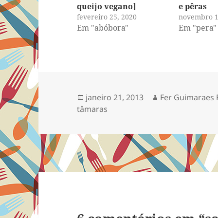
queijo vegano]
e pêras
fevereiro 25, 2020
novembro 1
Em "abóbora"
Em "pera"
Publicado
Autor
janeiro 21, 2013
Fer Guimaraes 
em
tâmaras