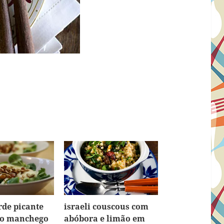
rde picante
israeli couscous com
jo manchego
abóbora e limão em