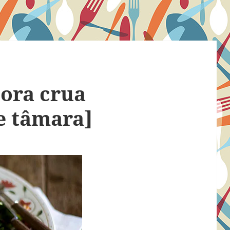
bora crua
e tâmara]