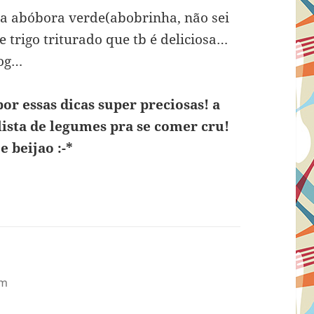
a abóbora verde(abobrinha, não sei
 trigo triturado que tb é deliciosa…
log…
or essas dicas super preciosas! a
ista de legumes pra se comer cru!
 beijao :-*
pm