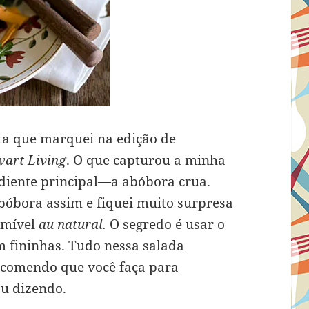
ita que marquei na edição de
art Living
. O que capturou a minha
ediente principal—a abóbora crua.
óbora assim e fiquei muito surpresa
comível
au natural.
O segredo é usar o
m fininhas. Tudo nessa salada
comendo que você faça para
u dizendo.