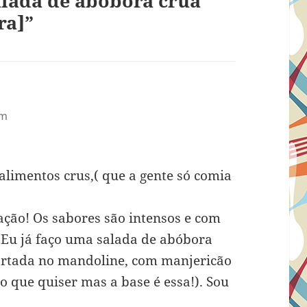
alada de abóbora crua
ra]”
pm
alimentos crus,( que a gente só comia
ação! Os sabores são intensos e com
. Eu já faço uma salada de abóbora
ortada no mandoline, com manjericão
r o que quiser mas a base é essa!). Sou