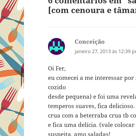
6 comentários em “s
[com cenoura e tâma
Conceição
disse:
janeiro 27, 2013 às 12:39 
Oi Fer,
eu comecei a me interessar por 
cozido
desde pequena) e foi uma revel
temperos suaves, fica delicioso
crua com a beterraba crua tb c
e fica uma delícia. (vale coloca
suspeita, amo saladas!