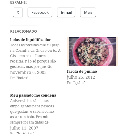
ESPALHE:
X
Facebook
E-mail
Mais
RELACIONADO
bolos de liquidificador
Todas as receitas que eu pego
na Cozinha da Gi dão certo. A
Gisa tem as melhores
receitas, não só porque são
gostosas, mas porque são
farofa de pinhão
práticas e eu adoro esse
novembro 6, 2005
julho 25, 2012
detalhe. Bolo de
Em "bolos"
Em "grãos"
liquidificador é o máximo. Eu
quase não faço bolos porque
detesto aqueles passos básicos
Meu passado me condena
de bater…
Aniversários são datas
empolgantes para pessoas
que gostam e sabem como
assar um bolo. Pra mim
sempre foram datas de
sacrifício, desgaste, estresse e
julho 11, 2007
humilhação. No aniversário
Em "histórias"