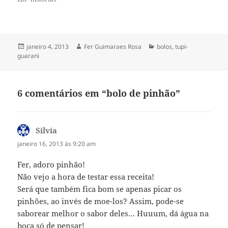
de dois anos do meu filho
inventei de fazer um bolo de
chocolate. Não tive ânimo de
buscar uma foto para
ilustrar a…
Publicado
Autor
Categorias
janeiro 4, 2013
Fer Guimaraes Rosa
bolos
,
tupi-
em
guarani
6 comentários em “bolo de pinhão”
Silvia
disse:
janeiro 16, 2013 às 9:20 am
Fer, adoro pinhão!
Não vejo a hora de testar essa receita!
Será que também fica bom se apenas picar os
pinhões, ao invés de moe-los? Assim, pode-se
saborear melhor o sabor deles… Huuum, dá água na
boca só de pensar!