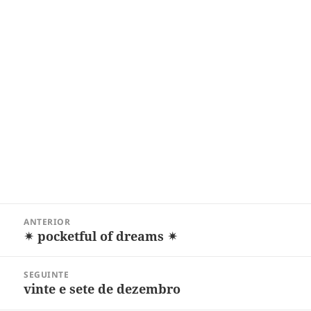
Navegação
ANTERIOR
de
✴ pocketful of dreams ✴
Post
Post
anterior:
SEGUINTE
vinte e sete de dezembro
Próximo
post: