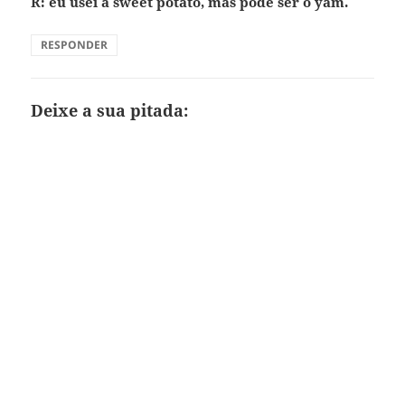
R: eu usei a sweet potato, mas pode ser o yam.
RESPONDER
Deixe a sua pitada: