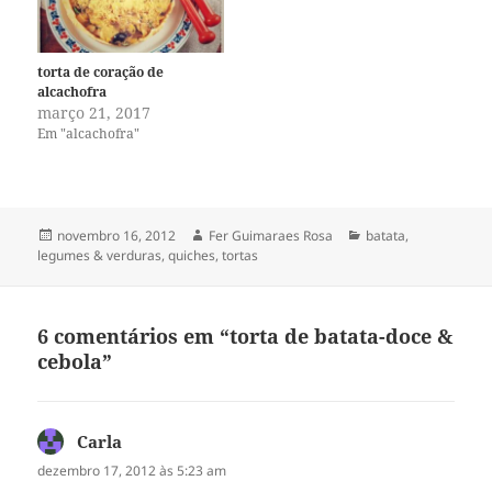
torta de coração de
alcachofra
março 21, 2017
Em "alcachofra"
Publicado
Autor
Categorias
novembro 16, 2012
Fer Guimaraes Rosa
batata
,
em
legumes & verduras
,
quiches, tortas
6 comentários em “torta de batata-doce &
cebola”
Carla
disse:
dezembro 17, 2012 às 5:23 am