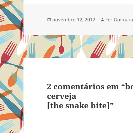
Publicado
Autor
novembro 12, 2012
Fer Guimara
em
2 comentários em “b
cerveja
[the snake bite]”