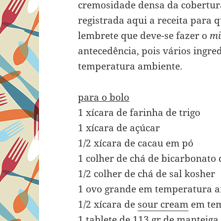
cremosidade densa da cobertura
registrada aqui a receita para 
lembrete que deve-se fazer o
mi
antecedência, pois vários ingre
temperatura ambiente.
para o bolo
1 xícara de farinha de trigo
1 xícara de açúcar
1/2 xícara de cacau em pó
1 colher de chá de bicarbonato 
1/2 colher de chá de sal kosher
1 ovo grande em temperatura 
1/2 xícara de
sour cream
em tem
1 tablete de 113 gr de manteiga 