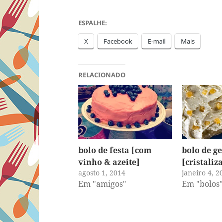
ESPALHE:
X
Facebook
E-mail
Mais
RELACIONADO
bolo de festa [com
bolo de g
vinho & azeite]
[cristaliz
agosto 1, 2014
janeiro 4, 2
Em "amigos"
Em "bolos