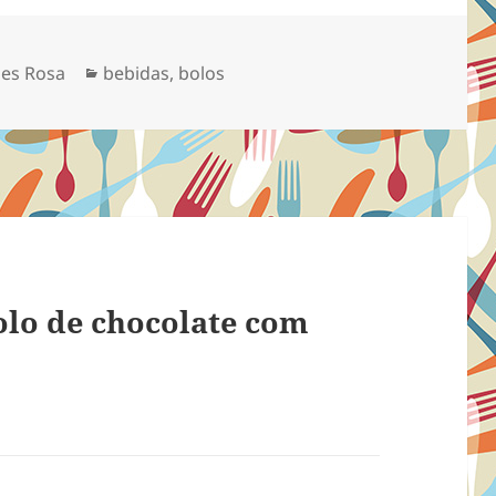
Categorias
es Rosa
bebidas
,
bolos
olo de chocolate com