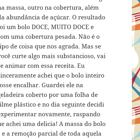
na massa, outro na cobertura, além
da abundância de açúcar. O resultado
foi um bolo DOCE, MUITO DOCE e
com uma cobertura pesada. Não é o
tipo de coisa que nos agrada. Mas se
você curte algo mais substancioso, vai
se animar com essa receita. Eu
sinceramente achei que o bolo inteiro
fosse encalhar. Guardei ele na
geladeira coberto por uma folha de
filme plástico e no dia seguinte decidi
experimentar novamente, raspando
ue achei uma delicia! A massa do bolo
 e a remoção parcial de toda aquela