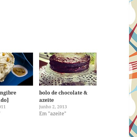
engibre
bolo de chocolate &
ado]
azeite
011
junho 2, 2013
"
Em "azeite"