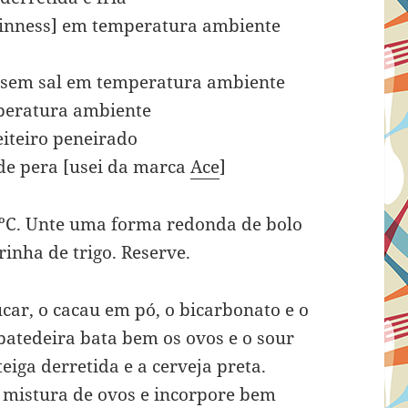
Guinness] em temperatura ambiente
a sem sal em temperatura ambiente
peratura ambiente
eiteiro peneirado
 de pera [usei da marca
Ace
]
6ºC. Unte uma forma redonda de bolo
inha de trigo. Reserve.
úcar, o cacau em pó, o bicarbonato e o
batedeira bata bem os ovos e o sour
iga derretida e a cerveja preta.
à mistura de ovos e incorpore bem