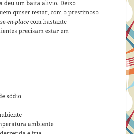
 deu um baita alivio. Deixo
quem quiser testar, com o prestimoso
se-en-place
com bastante
dientes precisam estar em
de sódio
ambiente
peratura ambiente
derretida e fria