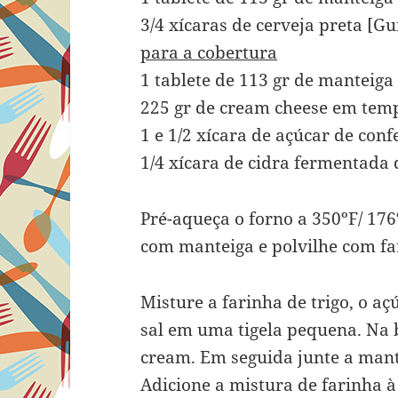
3/4 xícaras de cerveja preta [
para a cobertura
1 tablete de 113 gr de manteig
225 gr de cream cheese em tem
1 e 1/2 xícara de açúcar de conf
1/4 xícara de cidra fermentada
Pré-aqueça o forno a 350ºF/ 17
com manteiga e polvilhe com far
Misture a farinha de trigo, o aç
sal em uma tigela pequena. Na 
cream. Em seguida junte a mante
Adicione a mistura de farinha 