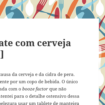
ate com cerveja
]
ausa da cerveja e da cidra de pera.
mente por um copo de bebida. O único
mada com o
booze factor
que não
atentei para o
detalhe ostensivo dessa
belezura usar um tablete de manteiga