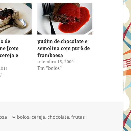
o de
pudim de chocolate e
ne [com
semolina com purê de
cereja e
framboesa
setembro 15, 2009
Em "bolos"
2011
a"
Categorias
osa
bolos
,
cereja
,
chocolate
,
frutas