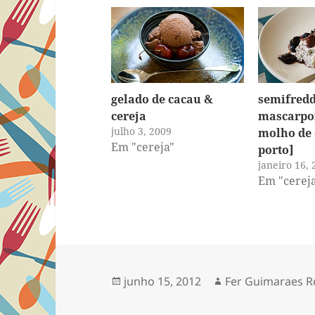
gelado de cacau &
semifredd
cereja
mascarpo
julho 3, 2009
molho de 
Em "cereja"
porto]
janeiro 16, 
Em "cerej
Publicado
Autor
junho 15, 2012
Fer Guimaraes R
em