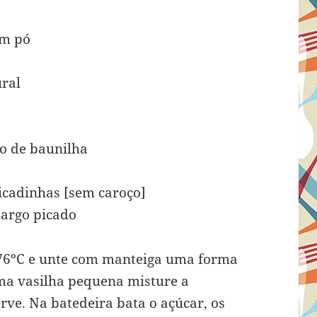
em pó
ural
ro de baunilha
picadinhas [sem caroço]
margo picado
176ºC e unte com manteiga uma forma
ma vasilha pequena misture a
erve. Na batedeira bata o açúcar, os