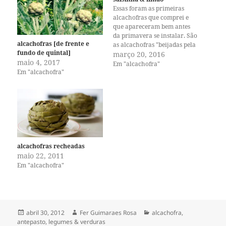
Essas foram as primeiras
alcachofras que comprei e
que apareceram bem antes
da primavera se instalar. São
alcachofras [de frente e
as alcachofras "beijadas pela
fundo de quintal]
geada", que não são tão
março 20, 2016
maio 4, 2017
bonitas, mas são deliciosas
Em "alcachofra"
Em "alcachofra"
como qualquer outra. Como
estou há meses com um
surplus de limões, graças à
bondade de colegas, amigos e
vizinhos,…
alcachofras recheadas
maio 22, 2011
Em "alcachofra"
Publicado
Autor
Categorias
abril 30, 2012
Fer Guimaraes Rosa
alcachofra
,
em
antepasto
,
legumes & verduras