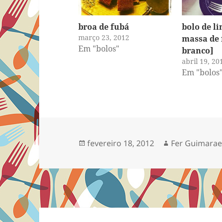
broa de fubá
bolo de l
março 23, 2012
massa de 
Em "bolos"
branco]
abril 19, 20
Em "bolos
Publicado
Autor
fevereiro 18, 2012
Fer Guimarae
em