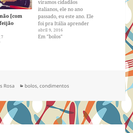
viramos cidadãos
italianos, ele no ano
imão [com
passado, eu este ano. Ele
feijão
foi pra Itália aprender
abril 9, 2016
italiano e eu estou
Em "bolos"
17
tentando aprender um
"
pouco por aqui mesmo,
usando um curso online
[Duolingo]. Tô sofrendo
horrores, não tá sendo
fácil. Já ele pegou uma
fluência incrível.
Categorias
s Rosa
bolos
,
condimentos
Agora…