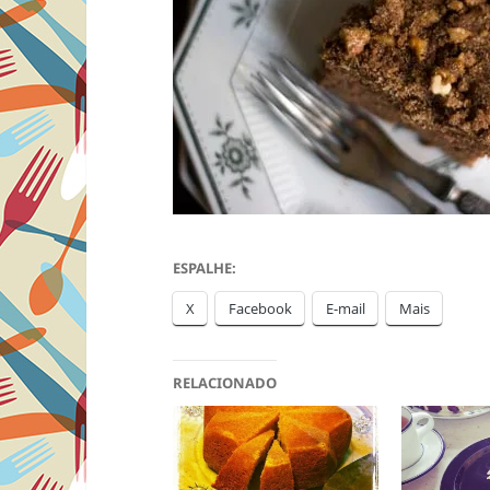
ESPALHE:
X
Facebook
E-mail
Mais
RELACIONADO