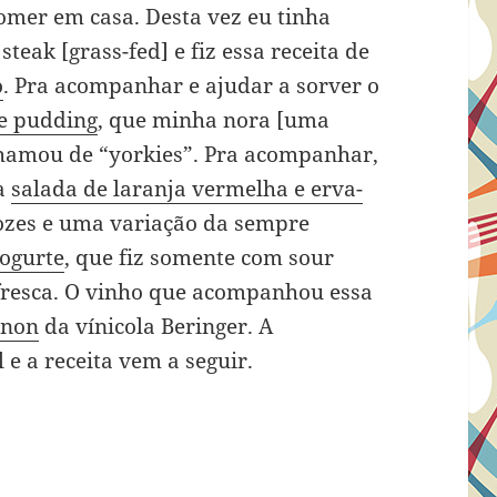
mer em casa. Desta vez eu tinha
eak [grass-fed] e fiz essa receita de
o
. Pra acompanhar e ajudar a sorver o
e pudding
, que minha nora [uma
 chamou de “yorkies”. Pra acompanhar,
a
salada de laranja vermelha e erva-
nozes e uma variação da sempre
iogurte
, que fiz somente com sour
fresca. O vinho que acompanhou essa
gnon
da vínicola Beringer. A
 e a receita vem a seguir.