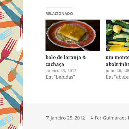
RELACIONADO
bolo de laranja &
um monte
cachaça
abobrinh
janeiro 25, 2012
julho 26, 20
Em "bebidas"
Em "abobr
Publicado
Autor
janeiro 25, 2012
Fer Guimaraes 
em