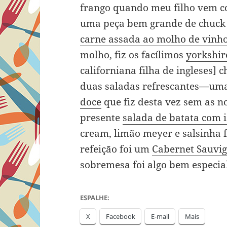
frango quando meu filho vem co
uma peça bem grande de chuck st
carne assada ao molho de vinh
molho, fiz os facílimos
yorkshir
californiana filha de ingleses]
duas saladas refrescantes—um
doce
que fiz desta vez sem as 
presente
salada de batata com 
cream, limão meyer e salsinha 
refeição foi um
Cabernet Sauvi
sobremesa foi algo bem especial
ESPALHE:
X
Facebook
E-mail
Mais