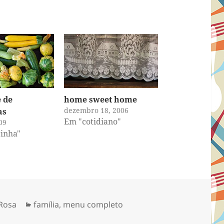
 de
home sweet home
dezembro 18, 2006
as
Em "cotidiano"
09
inha"
Categorias
Rosa
família
,
menu completo