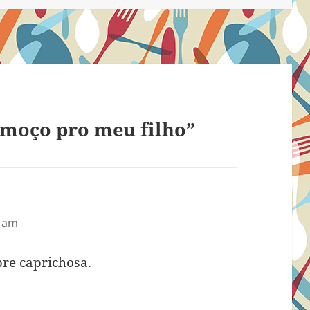
lmoço pro meu filho”
1 am
pre caprichosa.