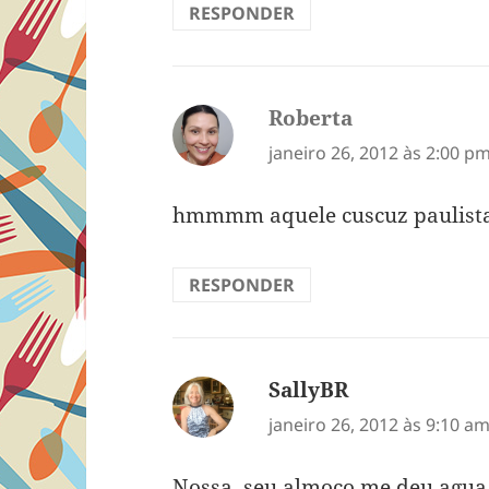
RESPONDER
Roberta
disse:
janeiro 26, 2012 às 2:00 p
hmmmm aquele cuscuz paulista 
RESPONDER
SallyBR
disse:
janeiro 26, 2012 às 9:10 a
Nossa, seu almoco me deu agua