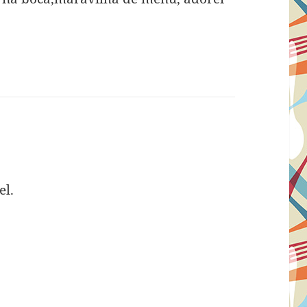
m
el.