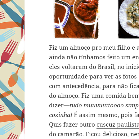
Fiz um almoço pro meu filho e
ainda não tínhamos feito um en
eles voltaram do Brasil, no in
oportunidade para ver as fotos 
com antecedência, para não fica
do almoço. Fiz uma comida bem
dizer—
tudo muuuuiiitoooo simple
cozinha!
É assim mesmo, pois fa
Quis fazer outro
cuscuz paulist
do camarão. Ficou delicioso, n