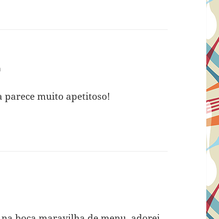
m
parece muito apetitoso!
m
 na boca,maravilha de menu, adorei