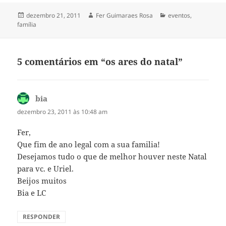
Publicado
Autor
Categorias
dezembro 21, 2011
Fer Guimaraes Rosa
eventos
,
em
família
5 comentários em “os ares do natal”
bia
disse:
dezembro 23, 2011 às 10:48 am
Fer,
Que fim de ano legal com a sua familia!
Desejamos tudo o que de melhor houver neste Natal
para vc. e Uriel.
Beijos muitos
Bia e LC
RESPONDER