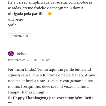
fiz a versao simplificada da receita, com aboboras
assadas, creme fraiche e esparguete. Adorei!
obrigada pela partilha!
um beijo
Sofia
RESPONDER
brisa
disse:
novembro 24, 2011 às 10:53 am
Fer, ficou lindo:) Tenho aqui um jar de butternut
squash sauce, que o KC force o nariz..heheh..Ainda
nao me animei a usar..:) sei que vou gostar e o seu
molho, fresquinho, deve ser mil vezes melhor..
Happy Thanksgiving!!:)
R: Happy Thanksgivng pra voces também, Bri! :-
**