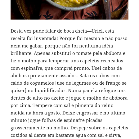
Desta vez pude falar de boca cheia—Uriel, esta
receita foi inventada! Porque foi mesmo e não posso
nem me gabar, porque não foi nenhuma idéia
brilhante. Apenas substituí o tomate pela abóbora e
fiz o molho para temperar uns capeletis recheados
com espinafre, que comprei pronto. Usei cubos de
abóbora previamente assados. Bata os cubos com
caldo de cogumelos [use de legumes ou de frango se
quiser] no liquidificador. Numa panela refogue uns
dentes de alho no azeite e jogue o molho de abóbora
por cima. Tempere com sal e pimenta do reino
moída na hora a gosto. Deixe engrossar e no último
minuto jogue folhas de espinafre picadas
grosseiramente no molho. Despeje sobre os capeletis
cozidos al dente em bastante água com sal e sirva,