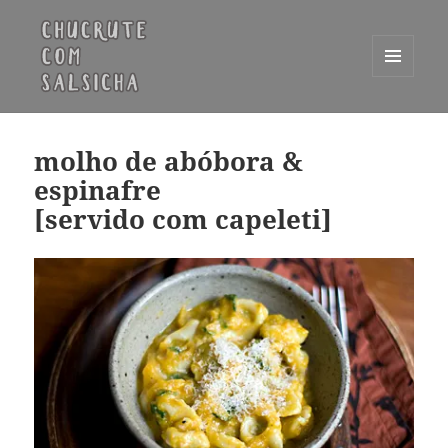
MENU
E
Chucrute com Salsicha
WIDGETS
molho de abóbora &
espinafre
[servido com capeleti]