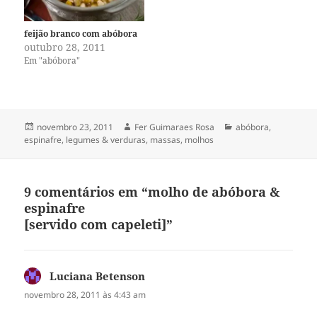
feijão branco com abóbora
outubro 28, 2011
Em "abóbora"
Publicado
Autor
Categorias
novembro 23, 2011
Fer Guimaraes Rosa
abóbora
,
em
espinafre
,
legumes & verduras
,
massas
,
molhos
9 comentários em “molho de abóbora &
espinafre
[servido com capeleti]”
Luciana Betenson
disse:
novembro 28, 2011 às 4:43 am