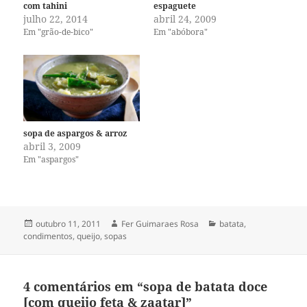
com tahini
espaguete
julho 22, 2014
abril 24, 2009
Em "grão-de-bico"
Em "abóbora"
sopa de aspargos & arroz
abril 3, 2009
Em "aspargos"
Publicado
Autor
Categorias
outubro 11, 2011
Fer Guimaraes Rosa
batata
,
em
condimentos
,
queijo
,
sopas
4 comentários em “sopa de batata doce
[com queijo feta & zaatar]”