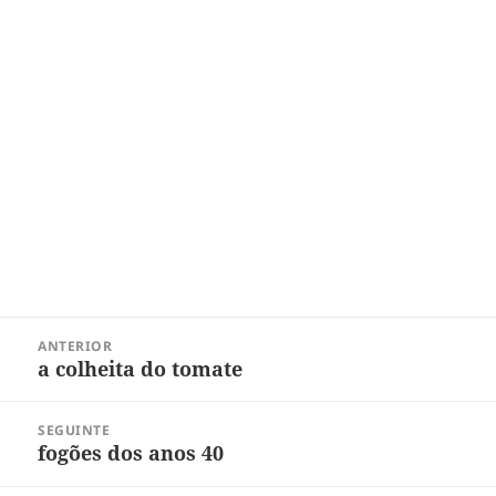
Navegação
ANTERIOR
de
a colheita do tomate
Post
Post
anterior:
SEGUINTE
fogões dos anos 40
Próximo
post: