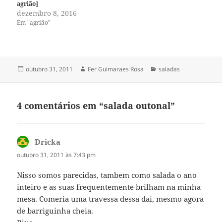
agrião]
dezembro 8, 2016
Em "agrião"
Publicado
Autor
Categorias
outubro 31, 2011
Fer Guimaraes Rosa
saladas
em
4 comentários em “salada outonal”
Dricka
disse:
outubro 31, 2011 às 7:43 pm
Nisso somos parecidas, tambem como salada o ano
inteiro e as suas frequentemente brilham na minha
mesa. Comeria uma travessa dessa dai, mesmo agora
de barriguinha cheia.