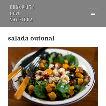
MENU
E
Chucrute com Salsicha
WIDGETS
salada outonal