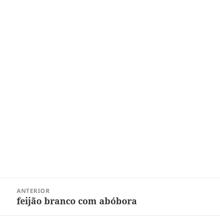
Navegação
ANTERIOR
de
feijão branco com abóbora
Post
Post
anterior: