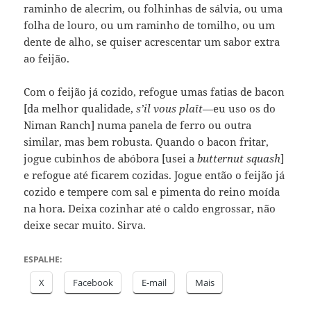
raminho de alecrim, ou folhinhas de sálvia, ou uma
folha de louro, ou um raminho de tomilho, ou um
dente de alho, se quiser acrescentar um sabor extra
ao feijão.
Com o feijão já cozido, refogue umas fatias de bacon
[da melhor qualidade,
s’il vous plaît
—eu uso os do
Niman Ranch] numa panela de ferro ou outra
similar, mas bem robusta. Quando o bacon fritar,
jogue cubinhos de abóbora [usei a
butternut squash
]
e refogue até ficarem cozidas. Jogue então o feijão já
cozido e tempere com sal e pimenta do reino moída
na hora. Deixa cozinhar até o caldo engrossar, não
deixe secar muito. Sirva.
ESPALHE:
X
Facebook
E-mail
Mais