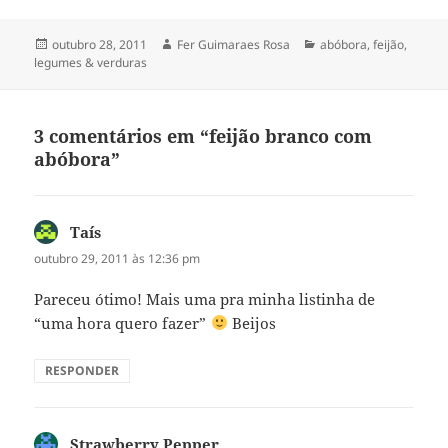
Publicado
Autor
Categorias
outubro 28, 2011
Fer Guimaraes Rosa
abóbora
,
feijão
,
em
legumes & verduras
3 comentários em “feijão branco com
abóbora”
Taís
disse:
outubro 29, 2011 às 12:36 pm
Pareceu ótimo! Mais uma pra minha listinha de
“uma hora quero fazer”
Beijos
RESPONDER
Strawberry Pepper
disse: