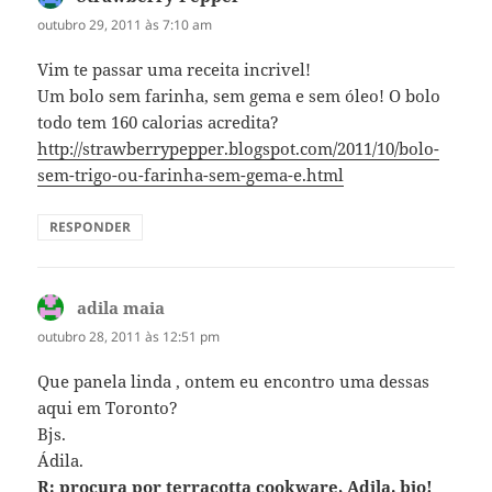
outubro 29, 2011 às 7:10 am
Vim te passar uma receita incrivel!
Um bolo sem farinha, sem gema e sem óleo! O bolo
todo tem 160 calorias acredita?
http://strawberrypepper.blogspot.com/2011/10/bolo-
sem-trigo-ou-farinha-sem-gema-e.html
RESPONDER
adila maia
disse:
outubro 28, 2011 às 12:51 pm
Que panela linda , ontem eu encontro uma dessas
aqui em Toronto?
Bjs.
Ádila.
R: procura por terracotta cookware, Adila. bjo!