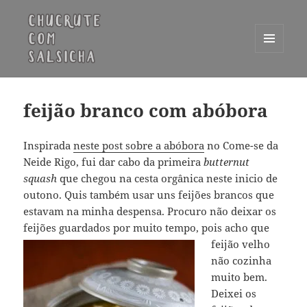
MENU
E
Chucrute com Salsicha
WIDGETS
feijão branco com abóbora
Inspirada
neste post sobre a abóbora
no Come-se da
Neide Rigo, fui dar cabo da primeira
butternut
squash
que chegou na cesta orgânica neste inicio de
outono. Quis também usar uns feijões brancos que
estavam na minha despensa. Procuro não deixar os
feijões guardados por muito tempo,
pois acho que
feijão velho
não cozinha
muito bem.
Deixei os