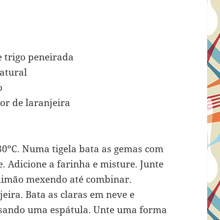
s
e trigo peneirada
natural
o
lor de laranjeira
80ºC. Numa tigela bata as gemas com
e. Adicione a farinha e misture. Junte
e limão mexendo até combinar.
jeira. Bata as claras em neve e
usando uma espátula. Unte uma forma