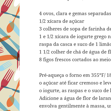
4 ovos, clara e gemas separada
1/2 xícara de açúcar
3 colheres de sopa de farinha d
1 e 1/2 xícara de iogurte grego 
raspa da casca e suco de 1 limã
1 1/2 colher de chá de água de f
8 figos frescos cortados ao meio
Pré-aqueça o forno em 355ºF/ 1
o açúcar até ficar cremoso e lev
o iogurte, as raspas e o suco d
Adicione a água de flor de laran
envolva gentilmente à massa, 