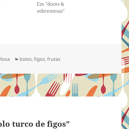
"
Em "doces &
sobremesas"
Categorias
 Rosa
bolos
,
figos
,
frutas
lo turco de figos”