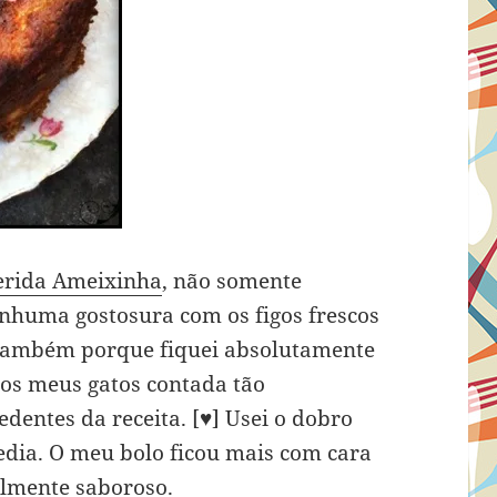
erida Ameixinha
, não somente
enhuma gostosura com os figos frescos
também porque fiquei absolutamente
dos meus gatos contada tão
edentes da receita. [♥] Usei o dobro
pedia. O meu bolo ficou mais com cara
elmente saboroso.