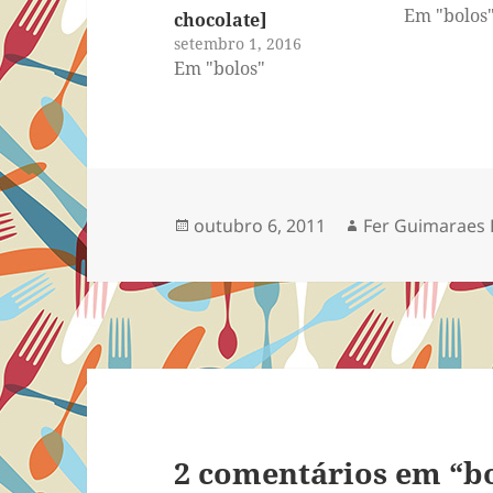
Em "bolos
chocolate]
setembro 1, 2016
Em "bolos"
Publicado
Autor
outubro 6, 2011
Fer Guimaraes
em
2 comentários em “bo