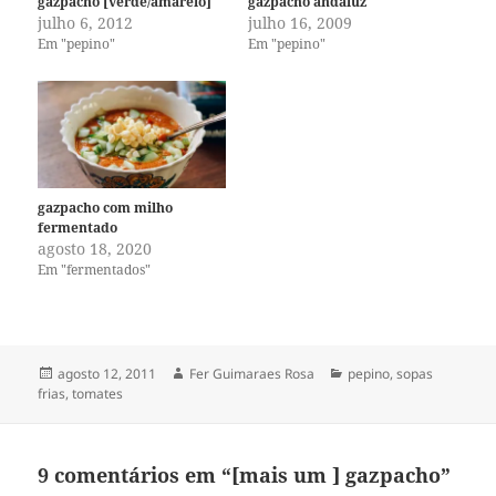
gazpacho [verde/amarelo]
gazpacho andaluz
julho 6, 2012
julho 16, 2009
Em "pepino"
Em "pepino"
gazpacho com milho
fermentado
agosto 18, 2020
Em "fermentados"
Publicado
Autor
Categorias
agosto 12, 2011
Fer Guimaraes Rosa
pepino
,
sopas
em
frias
,
tomates
9 comentários em “[mais um ] gazpacho”