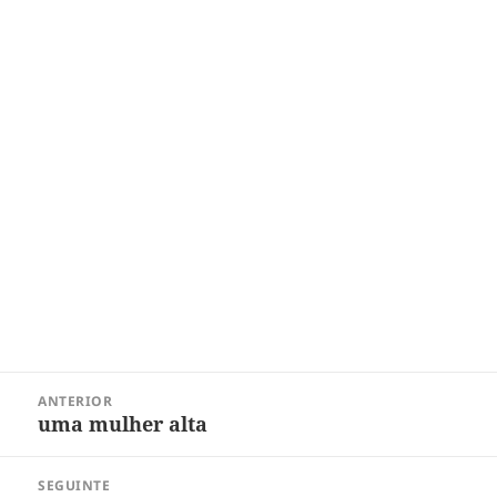
Navegação
ANTERIOR
de
uma mulher alta
Post
Post
anterior:
SEGUINTE