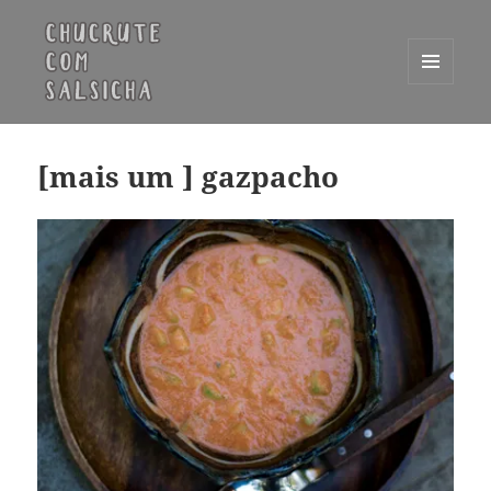
MENU
E
Chucrute com Salsicha
WIDGETS
[mais um ] gazpacho