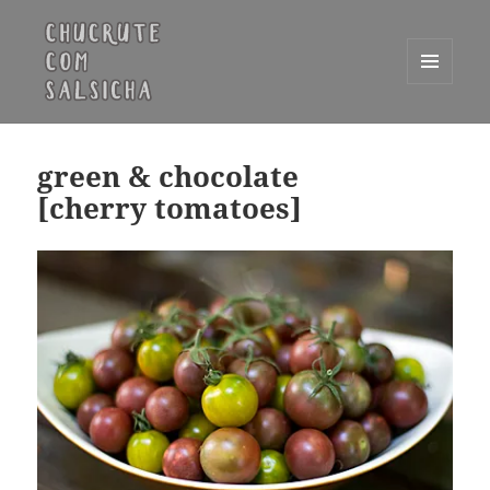
MENU
E
Chucrute com Salsicha
WIDGETS
green & chocolate
[cherry tomatoes]