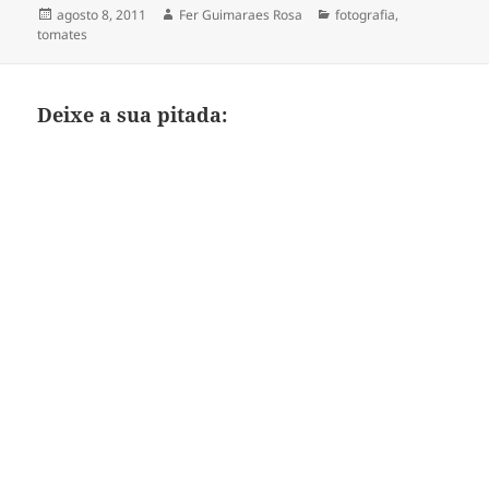
Publicado
Autor
Categorias
agosto 8, 2011
Fer Guimaraes Rosa
fotografia
,
em
tomates
Deixe a sua pitada: