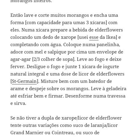
morangos inteiros.
Então lave e corte muitos morangos e encha uma
forma [com capacidade para umas 3 xícaras] com
eles. Numa xícara prepare a bebida de elderflowers
colocando um dedo de xarope [usei
esse
da Ikea] e
completando com água. Coloque numa panelinha,
adoce com mel e salpique por cima um envelope de
agar-agar [2/3 colher de sopa]. Leve ao fogo e deixe
ferver. Desligue o fogo e junte 1 xicara de iogurte
natural integral e uma dose de licor de elderflowers
[
St-Germain
]. Misture bem com um batedor de
arame e despeje sobre os morangos. Leve à geladeira
até esfriar bem e firmar. Desenforme numa travessa
e sirva.
Se não tiver a dupla de xarope/licor de elderflower
tente outras variações como suco de laranja/licor
Grand Marnier ou Cointreau, ou suco de