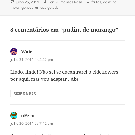
Publicado
Autor
Categorias
julho 25, 2011
Fer Guimaraes Rosa
frutas
,
gelatina
,
em
morango
,
sobremesa gelada
8 comentários em “pudim de morango”
Wair
disse:
julho 31, 2011 às 4:42 pm
Lindo, lindo! Não sei se encontrarei o eldelfowers
por aqui, mas vou adaptar . Abs
RESPONDER
::Fer::
disse:
julho 30, 2011 às 7:42 am