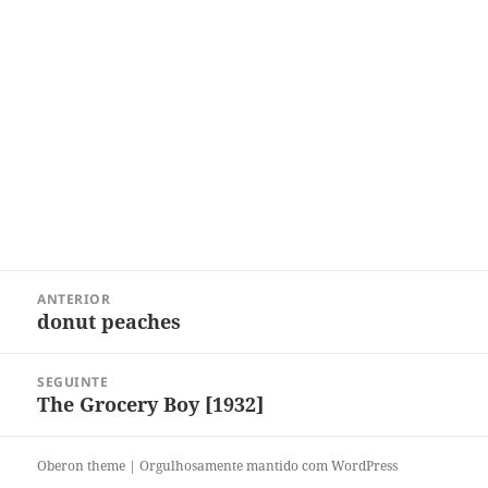
Navegação
ANTERIOR
de
donut peaches
Post
Post
anterior:
SEGUINTE
The Grocery Boy [1932]
Próximo
post:
Oberon theme
|
Orgulhosamente mantido com WordPress