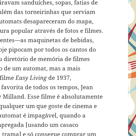
tiravam sanduíches, sopas, fatias de
, além das torneirinhas que serviam
Os automats desapareceram do mapa,
ura popular através de fotos e filmes.
entes—as maquinetas de bebidas,
oje pipocam por todos os cantos do
diretório de memória de filmes
o de um automat, mas a mais
 filme
Easy Living
de 1937,
favorita de todos os tempos, Jean
 Milland. Esse filme é absolutamente
qualquer um que goste de cinema e
o automat é impagável, quando a
empregada [usando um casaco
 a trama] e só consegue comprar um