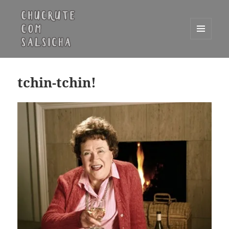
MENU
E
Chucrute com Salsicha
WIDGETS
tchin-tchin!