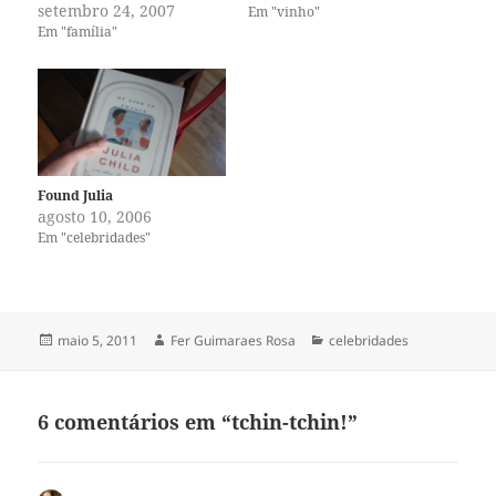
setembro 24, 2007
Em "vinho"
Em "família"
Found Julia
agosto 10, 2006
Em "celebridades"
Publicado
Autor
Categorias
maio 5, 2011
Fer Guimaraes Rosa
celebridades
em
6 comentários em “tchin-tchin!”