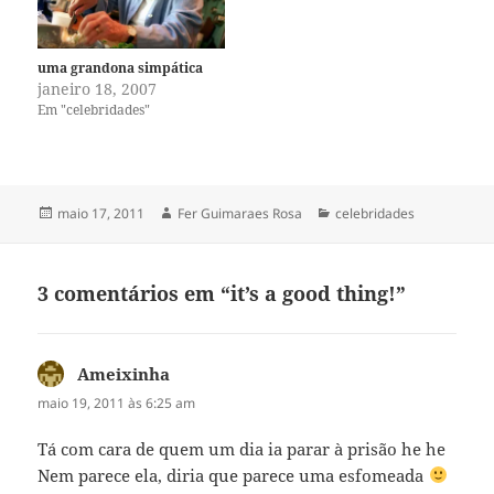
uma grandona simpática
janeiro 18, 2007
Em "celebridades"
Publicado
Autor
Categorias
maio 17, 2011
Fer Guimaraes Rosa
celebridades
em
3 comentários em “it’s a good thing!”
Ameixinha
disse:
maio 19, 2011 às 6:25 am
Tá com cara de quem um dia ia parar à prisão he he
Nem parece ela, diria que parece uma esfomeada