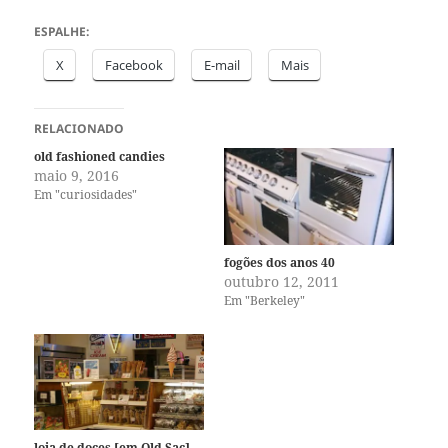
ESPALHE:
X
Facebook
E-mail
Mais
RELACIONADO
old fashioned candies
maio 9, 2016
Em "curiosidades"
fogões dos anos 40
outubro 12, 2011
Em "Berkeley"
loja de doces [em Old Sac]