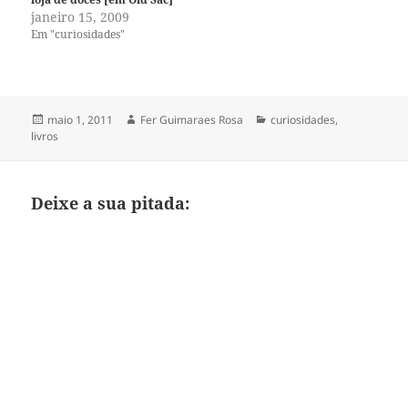
janeiro 15, 2009
Em "curiosidades"
Publicado
Autor
Categorias
maio 1, 2011
Fer Guimaraes Rosa
curiosidades
,
em
livros
Deixe a sua pitada: