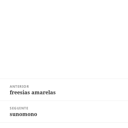
Navegação
ANTERIOR
de
freesias amarelas
Post
Post
anterior:
SEGUINTE
sunomono
Próximo
post: