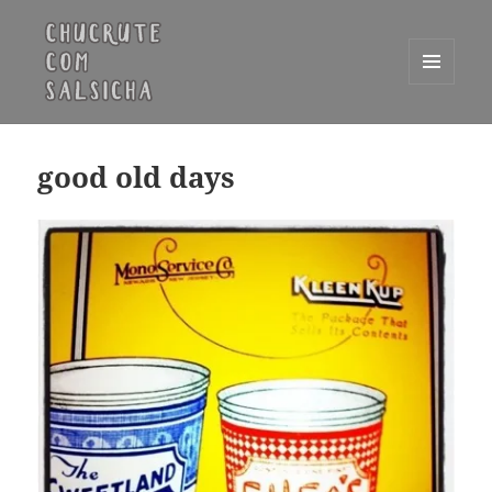
MENU
E
Chucrute com Salsicha
WIDGETS
good old days