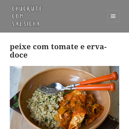
MENU
E
Chucrute com Salsicha
WIDGETS
peixe com tomate e erva-
doce