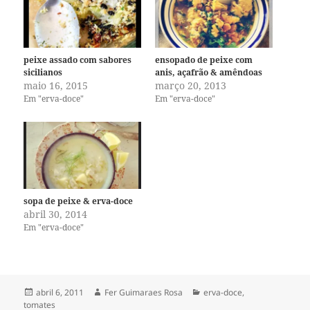
peixe assado com sabores
ensopado de peixe com
sicilianos
anis, açafrão & amêndoas
maio 16, 2015
março 20, 2013
Em "erva-doce"
Em "erva-doce"
sopa de peixe & erva-doce
abril 30, 2014
Em "erva-doce"
Publicado
Autor
Categorias
abril 6, 2011
Fer Guimaraes Rosa
erva-doce
,
em
tomates