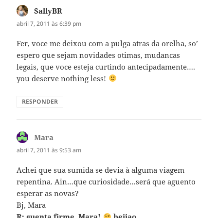
SallyBR
disse:
abril 7, 2011 às 6:39 pm
Fer, voce me deixou com a pulga atras da orelha, so’
espero que sejam novidades otimas, mudancas
legais, que voce esteja curtindo antecipadamente….
you deserve nothing less!
RESPONDER
Mara
disse:
abril 7, 2011 às 9:53 am
Achei que sua sumida se devia à alguma viagem
repentina. Ain…que curiosidade…será que aguento
esperar as novas?
Bj, Mara
R: guenta firme, Mara!
beijao