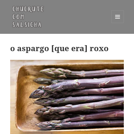
MENU
E
Chucrute com Salsicha
WIDGETS
o aspargo [que era] roxo