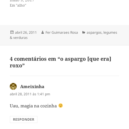
Em "alho"
Publicado
Autor
Categorias
abril 26, 2011
Fer Guimaraes Rosa
aspargos
,
legumes
em
& verduras
4 comentários em “o aspargo [que era]
roxo”
Ameixinha
disse:
abril 28, 2011 às 1:41 pm
Uau, magia na cozinha
RESPONDER