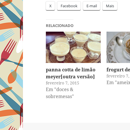
X
Facebook
E-mail
Mais
RELACIONADO
panna cotta de limão
frogurt d
fevereiro 7
meyer[outra versão]
Em "ameix
fevereiro 7, 2015
Em "doces &
sobremesas"