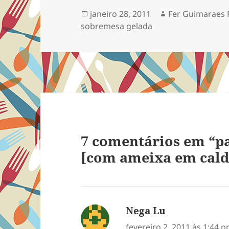
Publicado
Autor
janeiro 28, 2011
Fer Guimaraes 
em
sobremesa gelada
7 comentários em “pa
[com ameixa em cald
Nega Lu
disse:
fevereiro 2, 2011 às 1:44 