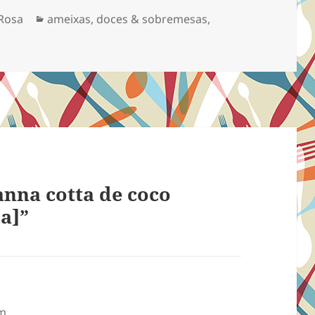
Categorias
Rosa
ameixas
,
doces & sobremesas
,
nna cotta de coco
a]”
pm