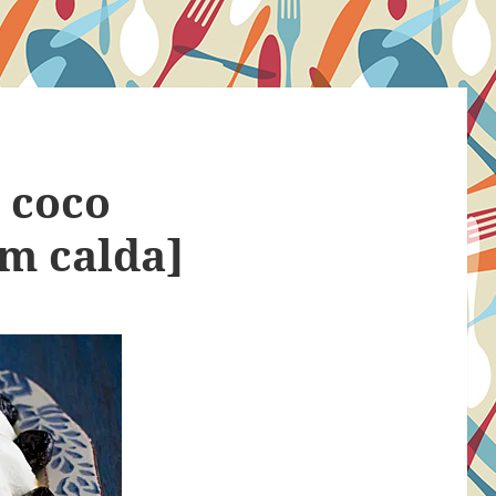
 coco
m calda]