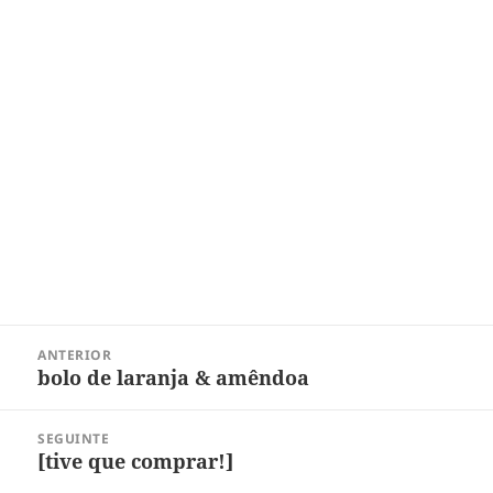
Navegação
ANTERIOR
de
bolo de laranja & amêndoa
Post
Post
anterior:
SEGUINTE
[tive que comprar!]
Próximo
post: