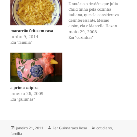
É notório o desdém que Julia
Child tinha pela cozinha
italiana, que ela considerava
desinteressante. Mesmo
assim, ela e Marcella Hazan
macarrão feito em casa
sempre mantiveram um
maio 29, 2008
junho 9, 2014
relacionamento amigável.
Em "cozinhas"
Em "família"
Hazan é considerada uma
autoridade em culinária
italiana e a responsável por
introduzir as técnicas
tradicionais dessa cozinha
nos Estados Unidos e Grã
Bretanha.…
a prima caipira
janeiro 26, 2009
Em "galinhas"
Publicado
Autor
Categorias
janeiro 21, 2011
Fer Guimaraes Rosa
cotidiano
,
em
família