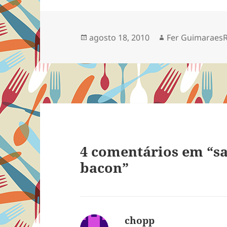
Publicado
Autor
agosto 18, 2010
Fer Guimaraes
em
4 comentários em “s
bacon”
chopp
disse: