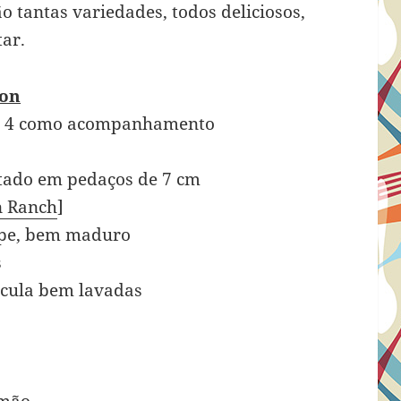
 tantas variedades, todos deliciosos,
tar.
con
 ou 4 como acompanhamento
rtado em pedaços de 7 cm
 Ranch
]
upe, bem maduro
s
úcula bem lavadas