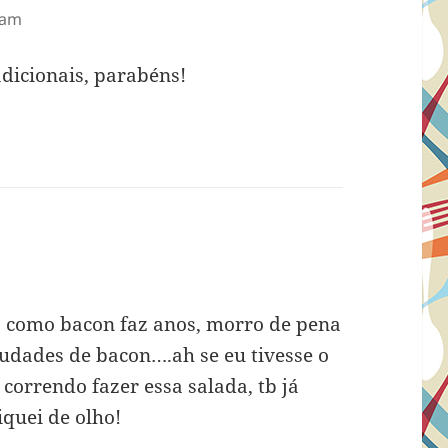
 am
adicionais, parabéns!
m
ão como bacon faz anos, morro de pena
udades de bacon….ah se eu tivesse o
orrendo fazer essa salada, tb já
iquei de olho!