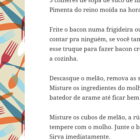
3 colheres de sopa de suco de l
Pimenta do reino moída na hor
Frite o bacon numa frigideira
contar pra ninguém, se você t
esse truque para fazer bacon 
a cozinha.
Descasque o melão, remova as s
Misture os ingredientes do mol
batedor de arame até ficar bem
Misture os cubos de melão, a rúc
tempere com o molho. Junte o b
Sirva imediatamente.