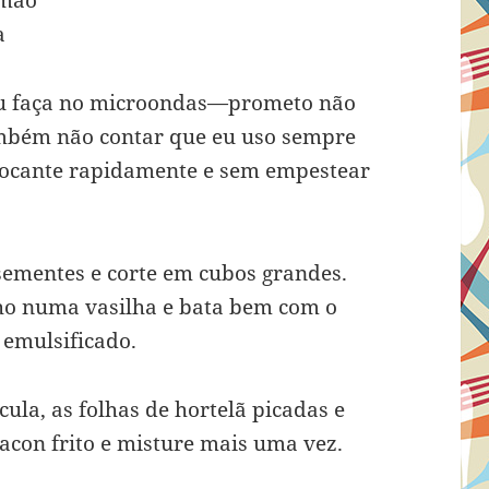
imão
a
 ou faça no microondas—prometo não
ambém não contar que eu uso sempre
crocante rapidamente e sem empestear
ementes e corte em cubos grandes.
ho numa vasilha e bata bem com o
 emulsificado.
ula, as folhas de hortelã picadas e
acon frito e misture mais uma vez.