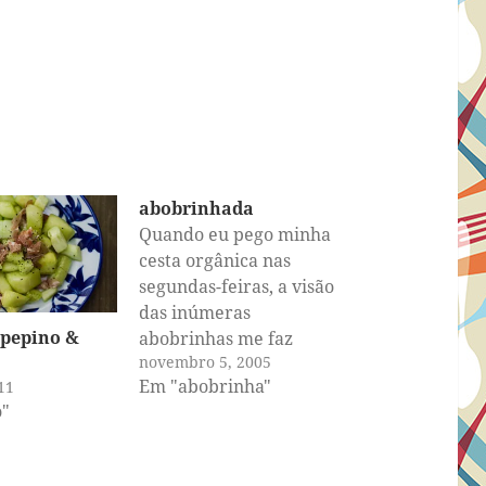
abobrinhada
Quando eu pego minha
cesta orgânica nas
segundas-feiras, a visão
das inúmeras
 pepino &
abobrinhas me faz
novembro 5, 2005
tremer. E agora? O que
Em "abobrinha"
11
eu vou fazer com elas?
"
Refogar? Pôr na sopa?
Cortar em rodela e
fritar? Incluir no molho