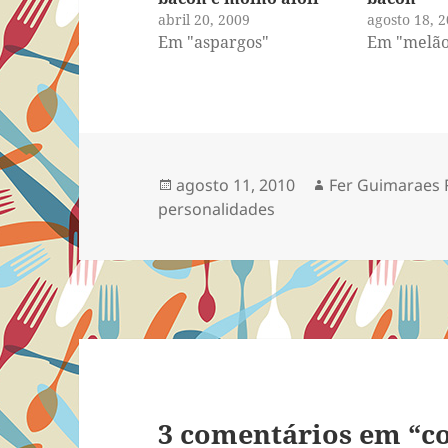
abril 20, 2009
agosto 18, 
Em "aspargos"
Em "melão
Publicado
Autor
agosto 11, 2010
Fer Guimaraes 
em
personalidades
3 comentários em “c