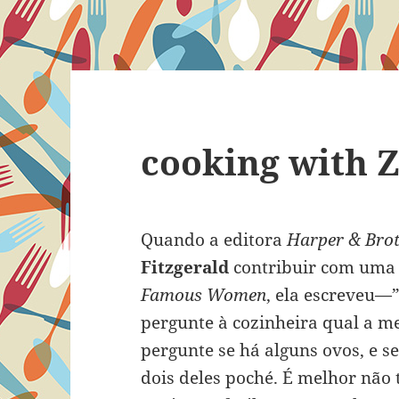
cooking with 
Quando a editora
Harper & Bro
Fitzgerald
contribuir com uma 
Famous Women
, ela escreveu—”
pergunte à cozinheira qual a me
pergunte se há alguns ovos, e s
dois deles poché. É melhor não t