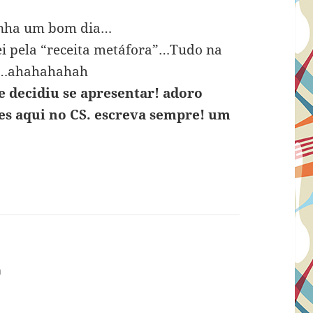
Tenha um bom dia…
i pela “receita metáfora”…Tudo na
ito…ahahahahah
e decidiu se apresentar! adoro
es aqui no CS. escreva sempre! um
m