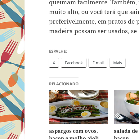
queimam facilmente. Também, n
muito alto, ou você terá que sa
preferivelmente, em pratos de 
madeira possam ser usados, se 
ESPALHE:
X
Facebook
E-mail
Mais
RELACIONADO
aspargos com ovos,
salada de
bacon e molho aïoli
bacon