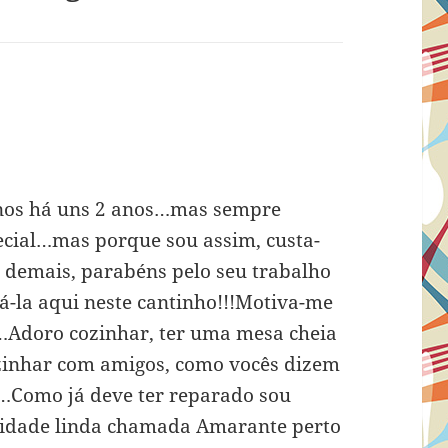
m
enos há uns 2 anos…mas sempre
pecial…mas porque sou assim, custa-
demais, parabéns pelo seu trabalho
tá-la aqui neste cantinho!!!Motiva-me
…Adoro cozinhar, ter uma mesa cheia
ozinhar com amigos, como vocês dizem
a…Como já deve ter reparado sou
idade linda chamada Amarante perto