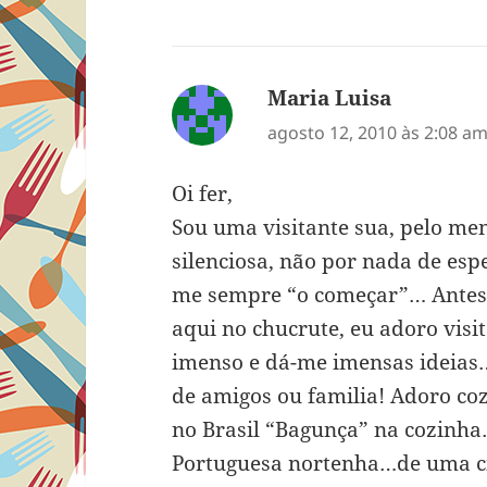
Maria Luisa
disse:
agosto 12, 2010 às 2:08 a
Oi fer,
Sou uma visitante sua, pelo m
silenciosa, não por nada de es
me sempre “o começar”… Antes 
aqui no chucrute, eu adoro visi
imenso e dá-me imensas ideias
de amigos ou familia! Adoro c
no Brasil “Bagunça” na cozinh
Portuguesa nortenha…de uma c