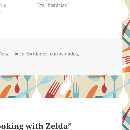
Em "histórias"
2010
"
Categorias
Rosa
celebridades
,
curiosidades
,
ooking with Zelda”