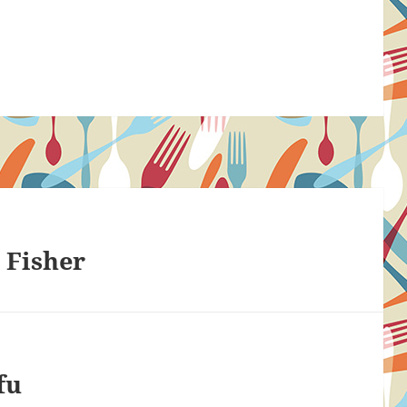
 Fisher
fu