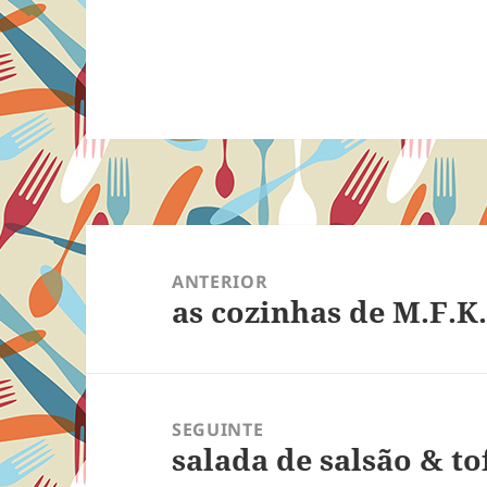
Navegação
de
ANTERIOR
as cozinhas de M.F.K.
Post
Post
anterior:
SEGUINTE
salada de salsão & to
Próximo