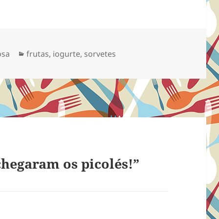
Categorias
osa
frutas
,
iogurte
,
sorvetes
hegaram os picolés!”