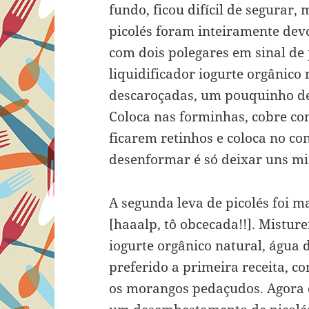
fundo, ficou difícil de segurar
picolés foram inteiramente de
com dois polegares em sinal de p
liquidificador iogurte orgânico 
descaroçadas, um pouquinho de
Coloca nas forminhas, cobre co
ficarem retinhos e coloca no co
desenformar é só deixar uns mi
A segunda leva de picolés foi m
[haaalp, tô obcecada!!]. Mistur
iogurte orgânico natural, água 
preferido a primeira receita, c
os morangos pedaçudos. Agora