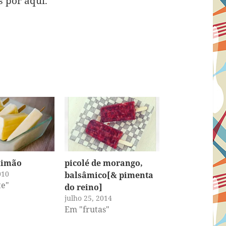
 por aqui.
 limão
picolé de morango,
010
balsâmico[& pimenta
te"
do reino]
julho 25, 2014
Em "frutas"