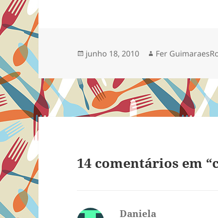
Publicado
Autor
junho 18, 2010
Fer GuimaraesR
em
14 comentários em “c
Daniela
disse: