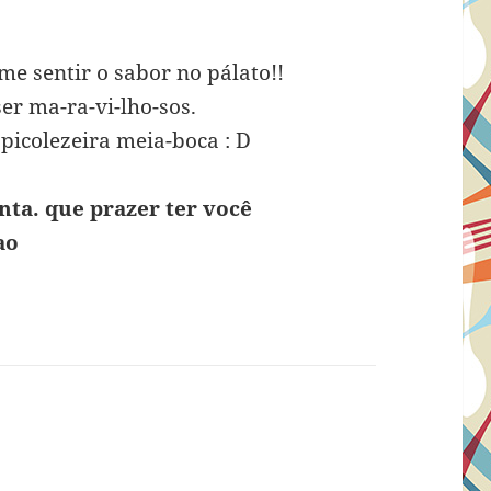
e sentir o sabor no pálato!!
er ma-ra-vi-lho-sos.
picolezeira meia-boca : D
nta. que prazer ter você
ao