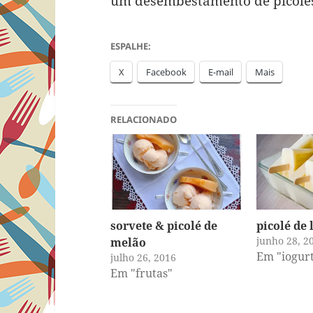
um desembestamento de picolés
ESPALHE:
X
Facebook
E-mail
Mais
RELACIONADO
sorvete & picolé de
picolé de
junho 28, 2
melão
Em "iogur
julho 26, 2016
Em "frutas"