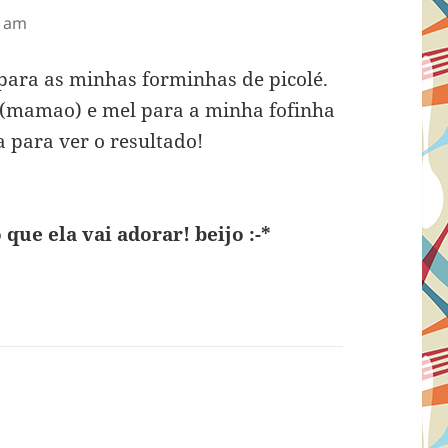
6 am
 para as minhas forminhas de picolé.
ta (mamao) e mel para a minha fofinha
 para ver o resultado!
 que ela vai adorar! beijo :-*
sse: