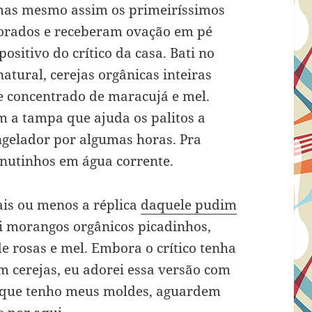
, mas mesmo assim os primeiríssimos
vorados e receberam ovação em pé
ositivo do crítico da casa. Bati no
natural, cerejas orgânicas inteiras
 concentrado de maracujá e mel.
m a tampa que ajuda os palitos a
ngelador por algumas horas. Pra
nutinhos em água corrente.
ais ou menos a réplica
daquele pudim
ei morangos orgânicos picadinhos,
de rosas e mel. Embora o crítico tenha
om cerejas, eu adorei essa versão com
 que tenho meus moldes, aguardem