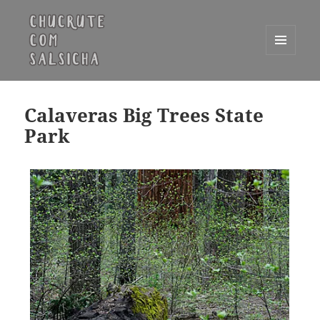
MENU
E
Chucrute com Salsicha
WIDGETS
Calaveras Big Trees State
Park