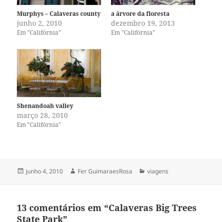
Murphys – Calaveras county
a árvore da floresta
junho 2, 2010
dezembro 19, 2013
Em "Califórnia"
Em "Califórnia"
Shenandoah valley
março 28, 2010
Em "Califórnia"
Publicado
Autor
Categorias
junho 4, 2010
Fer GuimaraesRosa
viagens
em
13 comentários em “Calaveras Big Trees
State Park”