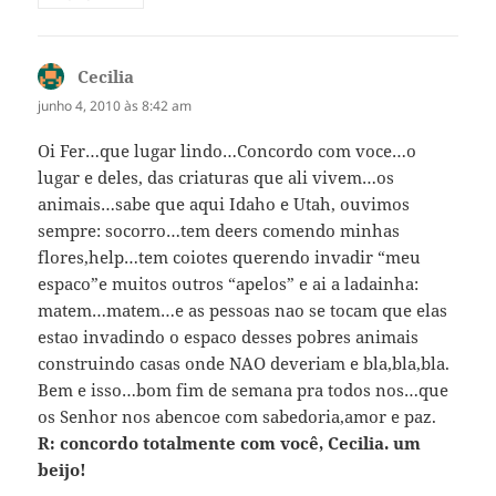
Cecilia
disse:
junho 4, 2010 às 8:42 am
Oi Fer…que lugar lindo…Concordo com voce…o
lugar e deles, das criaturas que ali vivem…os
animais…sabe que aqui Idaho e Utah, ouvimos
sempre: socorro…tem deers comendo minhas
flores,help…tem coiotes querendo invadir “meu
espaco”e muitos outros “apelos” e ai a ladainha:
matem…matem…e as pessoas nao se tocam que elas
estao invadindo o espaco desses pobres animais
construindo casas onde NAO deveriam e bla,bla,bla.
Bem e isso…bom fim de semana pra todos nos…que
os Senhor nos abencoe com sabedoria,amor e paz.
R: concordo totalmente com você, Cecilia. um
beijo!