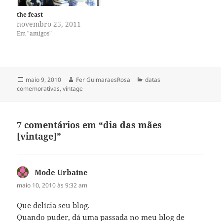
the feast
novembro 25, 2011
Em "amigos"
Publicado
Autor
Categorias
maio 9, 2010
Fer GuimaraesRosa
datas
em
comemorativas
,
vintage
7 comentários em “dia das mães
[vintage]”
Mode Urbaine
disse:
maio 10, 2010 às 9:32 am
Que delícia seu blog.
Quando puder, dá uma passada no meu blog de