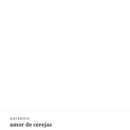
Navegação
ANTERIOR
de
amor de cerejas
Post
Post