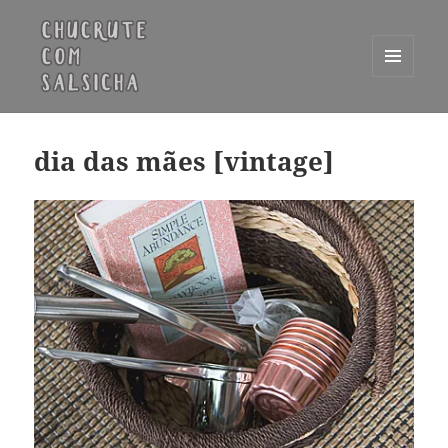
MENU
E
Chucrute com Salsicha
WIDGETS
dia das mães [vintage]