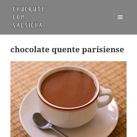
MENU
E
Chucrute com Salsicha
WIDGETS
chocolate quente parisiense