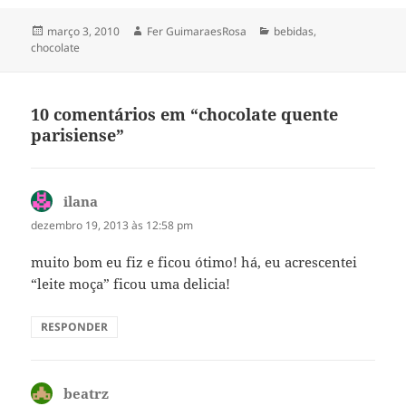
Publicado
Autor
Categorias
março 3, 2010
Fer GuimaraesRosa
bebidas
,
em
chocolate
10 comentários em “chocolate quente
parisiense”
ilana
disse:
dezembro 19, 2013 às 12:58 pm
muito bom eu fiz e ficou ótimo! há, eu acrescentei
“leite moça” ficou uma delicia!
RESPONDER
beatrz
disse: