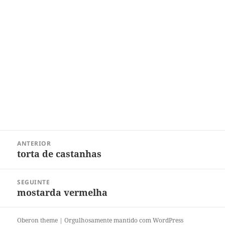
Navegação
ANTERIOR
de
torta de castanhas
Post
Post
anterior:
SEGUINTE
mostarda vermelha
Próximo
post:
Oberon theme
|
Orgulhosamente mantido com WordPress