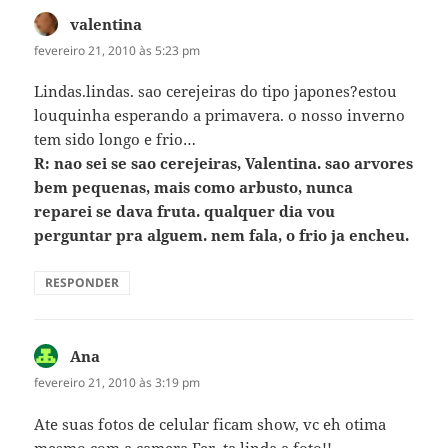
valentina
disse:
fevereiro 21, 2010 às 5:23 pm
Lindas.lindas. sao cerejeiras do tipo japones?estou
louquinha esperando a primavera. o nosso inverno
tem sido longo e frio…
R: nao sei se sao cerejeiras, Valentina. sao arvores
bem pequenas, mais como arbusto, nunca
reparei se dava fruta. qualquer dia vou
perguntar pra alguem. nem fala, o frio ja encheu.
RESPONDER
Ana
disse:
fevereiro 21, 2010 às 3:19 pm
Ate suas fotos de celular ficam show, vc eh otima
mesmo com a camera Fer, ta linda a foto!!