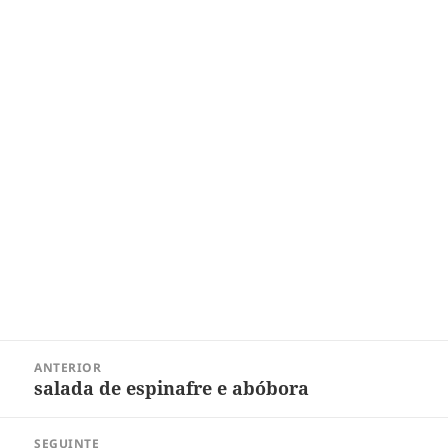
Navegação
ANTERIOR
de
salada de espinafre e abóbora
Post
Post
anterior:
SEGUINTE