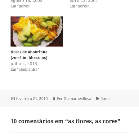
agosto 16, 2009
abril 12, 2007
Em "flores"
Em "flores"
flores de abobrinha
[zucchini blossoms]
julho 2, 2015
Em "abobrinha"
Publicado
Autor
Categorias
fevereiro 21, 2010
Fer GuimaraesRosa
flores
em
10 comentários em “as flores, as cores”