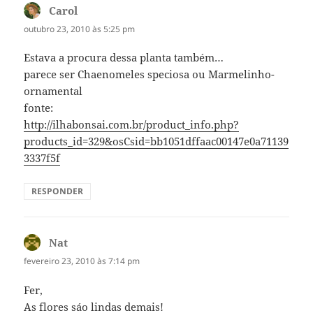
Carol
disse:
outubro 23, 2010 às 5:25 pm
Estava a procura dessa planta também…
parece ser Chaenomeles speciosa ou Marmelinho-
ornamental
fonte:
http://ilhabonsai.com.br/product_info.php?
products_id=329&osCsid=bb1051dffaac00147e0a71139
3337f5f
RESPONDER
Nat
disse:
fevereiro 23, 2010 às 7:14 pm
Fer,
As flores sáo lindas demais!