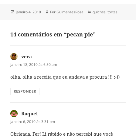
Publicado
Autor
Categorias
janeiro 4, 2010
Fer GuimaraesRosa
quiches, tortas
em
14 comentários em “pecan pie”
vera
disse:
janeiro 18, 2010 às 6:50 am
olha, olha a receita que eu andava a procura !!! :-))
RESPONDER
Raquel
disse:
janeiro 6, 2010 às 3:31 pm
Obrigada, Fer! Li rápido e não percebi que você