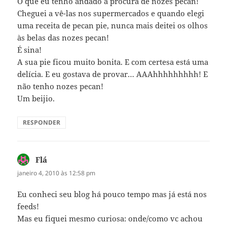
O que eu tenho andado à procura de nozes pecan!
Cheguei a vê-las nos supermercados e quando elegi
uma receita de pecan pie, nunca mais deitei os olhos
às belas das nozes pecan!
É sina!
A sua pie ficou muito bonita. E com certesa está uma
delícia. E eu gostava de provar… AAAhhhhhhhhh! E
não tenho nozes pecan!
Um beijio.
RESPONDER
Flá
disse:
janeiro 4, 2010 às 12:58 pm
Eu conheci seu blog há pouco tempo mas já está nos
feeds!
Mas eu fiquei mesmo curiosa: onde/como vc achou