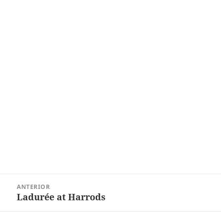
Navegação
ANTERIOR
de
Ladurée at Harrods
Post
Post
anterior: