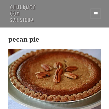
MENU
E
Chucrute com Salsicha
WIDGETS
pecan pie