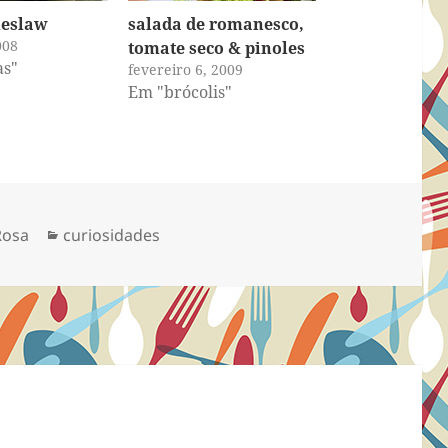
leslaw
salada de romanesco,
008
tomate seco & pinoles
as"
fevereiro 6, 2009
Em "brócolis"
Categorias
Rosa
curiosidades