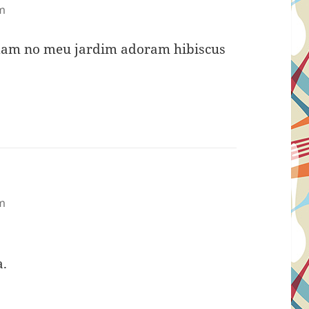
am
ndam no meu jardim adoram hibiscus
am
a.