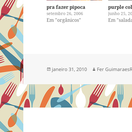
pra fazer pipoca
purple co
setembro 26, 2006
junho 25, 2
Em "orgânicos"
Em "salad
Publicado
Autor
janeiro 31, 2010
Fer Guimaraes
em