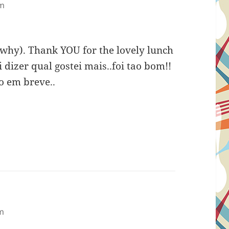
pm
o why). Thank YOU for the lovely lunch
 dizer qual gostei mais..foi tao bom!!
o em breve..
:
am