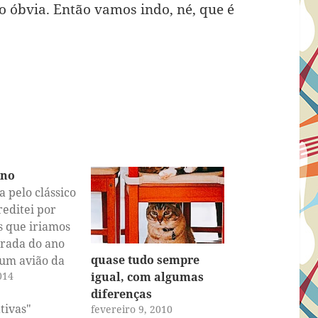
o óbvia. Então vamos indo, né, que é
ano
 pelo clássico
editei por
s que iriamos
irada do ano
quase tudo sempre
 um avião da
014
igual, com algumas
irlines.
diferenças
 percebi a
ivas"
fevereiro 9, 2010
 nosso voo