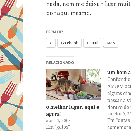
nada, nem me deixar ficar muit
por aqui mesmo.
ESPALHE:
X
Facebook
E-mail
Mais
RELACIONADO
um bom 
Confundida
AM/PM acr
alguns dia
passar a v
o melhor lugar, aqui e
dentro de
janeiro 9, 2
agora!
American A
Em "datas
abril 5, 2009
Felizmente
Em "gatos"
comemorat
tempo que