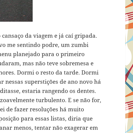
o cansaço da viagem e já caí gripada.
ovo me sentindo podre, um zumbi
menu planejado para o primeiro
judaram, mas não teve sobremesa e
ores. Dormi o resto da tarde. Dormi
ar nessas superstições de ano novo há
itasse, estaria rangendo os dentes.
azoavelmente turbulento. E se não for,
i de fazer resoluções há muito
osição para essas listas, diria que
canar menos, tentar não exagerar em