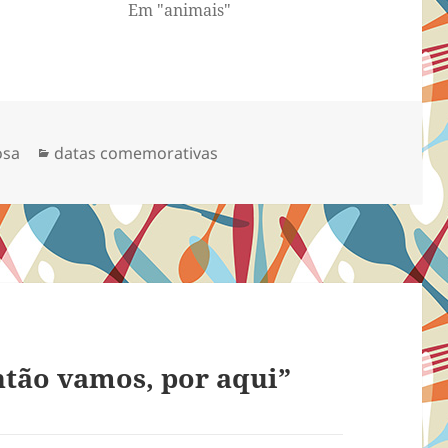
Em "animais"
São Paulo às
 dia 31 de
de 2013, o
oporcionou
sobra para…
Categorias
osa
datas comemorativas
ntão vamos, por aqui”