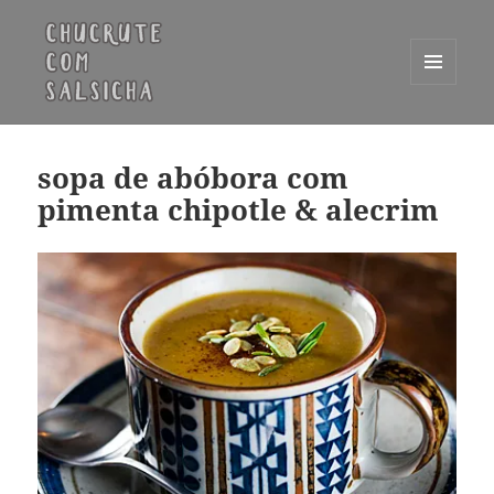
MENU
E
Chucrute com Salsicha
WIDGETS
sopa de abóbora com
pimenta chipotle & alecrim