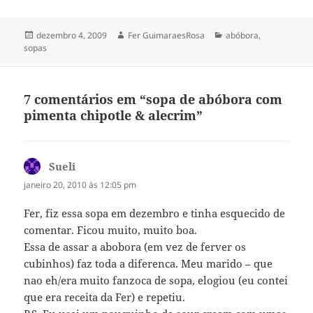
Publicado
Autor
Categorias
dezembro 4, 2009
Fer GuimaraesRosa
abóbora
,
em
sopas
7 comentários em “sopa de abóbora com
pimenta chipotle & alecrim”
Sueli
disse:
janeiro 20, 2010 às 12:05 pm
Fer, fiz essa sopa em dezembro e tinha esquecido de
comentar. Ficou muito, muito boa.
Essa de assar a abobora (em vez de ferver os
cubinhos) faz toda a diferenca. Meu marido – que
nao eh/era muito fanzoca de sopa, elogiou (eu contei
que era receita da Fer) e repetiu.