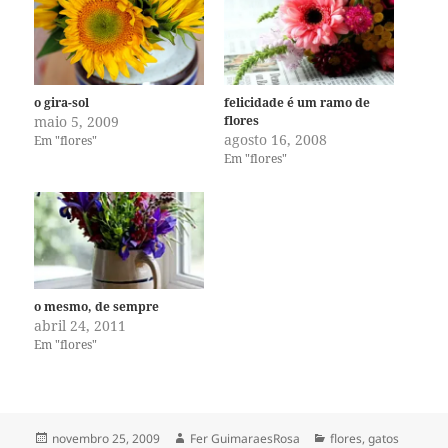
o gira-sol
felicidade é um ramo de
maio 5, 2009
flores
agosto 16, 2008
Em "flores"
Em "flores"
o mesmo, de sempre
abril 24, 2011
Em "flores"
Publicado
Autor
Categorias
novembro 25, 2009
Fer GuimaraesRosa
flores
,
gatos