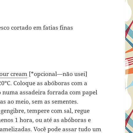
sco cortado em fatias finas
our cream
[*opcional—não usei]
20ºC. Coloque as abóboras com a
o numa assadeira forrada com papel
das ao meio, sem as sementes.
 gengibre, tempere com sal, regue
enos 1 hora, ou até as abóboras e
ramelizadas. Você pode assar tudo um