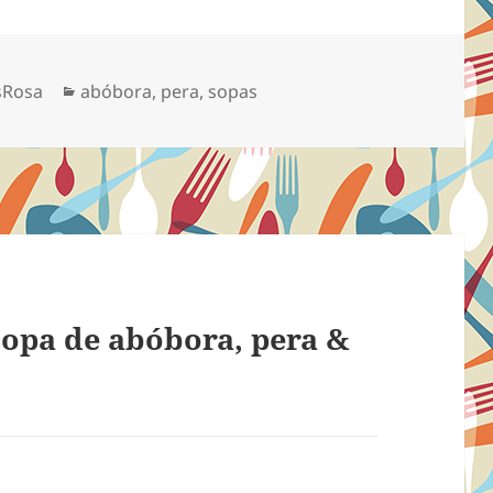
Categorias
sRosa
abóbora
,
pera
,
sopas
opa de abóbora, pera &