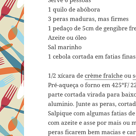
Serve 6 pessoas
1 quilo de abóbora
3 peras maduras, mas firmes
1 pedaço de 5cm de gengibre fre
Azeite ou óleo
Sal marinho
1 cebola cortada em fatias finas
1/2 xícara de
crème fraîche
ou
s
Pré-aqueça o forno em 425ºF/ 2
parte cortada virada para baix
aluminio. Junte as peras, corta
Salpique com algumas fatias de
com azeite e asse por mais ou m
peras ficarem bem macias e ca