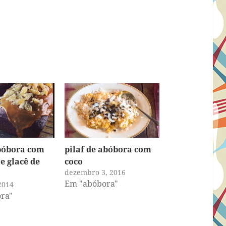
bóbora com
pilaf de abóbora com
e glacê de
coco
dezembro 3, 2016
Em "abóbora"
2014
ra"