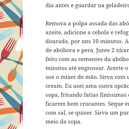
dia antes e guardar na geladeir
Remova a polpa assada das abó
azeite, adicione a cebola e ref
dourada, por uns 10 minutos. Ad
de abóbora e pera. Junte 2 xíca
feito com as sementes da abóbor
minutos até engrossar. Acerte o 
use o mixer de mão. Sirva com 
cream. Eu usei uma outra opcão 
sopa, fritando fatias finíssimas
ficarem bem crocantes. Seque e
com sal, se quiser. Sirva um p
meio da sopa.