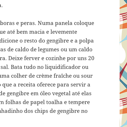
a.
boras e peras. Numa panela coloque
ogue até bem macia e levemente
icione o resto do gengibre e a polpa
ras de caldo de legumes ou um caldo
a. Deixe ferver e cozinhe por uns 20
sal. Bata tudo no liquidificador ou
uma colher de crème fraîche ou sour
que a receita oferece para servir a
 de gengibre em óleo vegetal até elas
m folhas de papel toalha e tempere
unhadinho dos chips de gengibre no