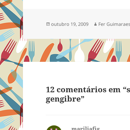
Publicado
Autor
outubro 19, 2009
Fer Guimarae
em
12 comentários em “s
gengibre”
mariliafig
disse: