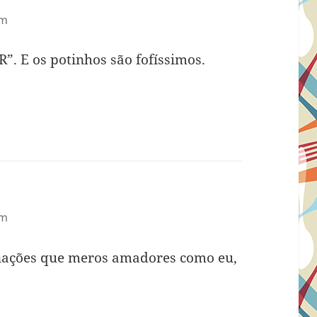
am
R”. E os potinhos são fofíssimos.
am
nações que meros amadores como eu,