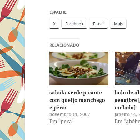
ESPALHE:
X
Facebook
E-mail
Mais
RELACIONADO
salada verde picante
bolo de a
com queijo manchego
gengibre [
e pêras
melado]
novembro 11, 2007
janeiro 14, 
Em "pera"
Em "abóbo