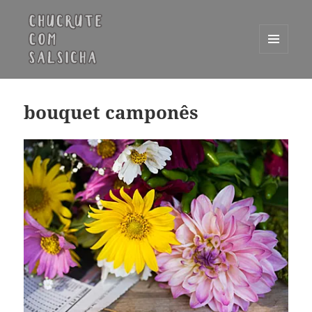
MENU
E
Chucrute com Salsicha
WIDGETS
bouquet camponês