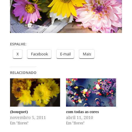
ESPALHE:
X
Facebook
E-mail
Mais
RELACIONADO
(bouquet)
com todas as cores
novembro 5, 2011
abril 11, 2010
Em "flores"
Em "flores"