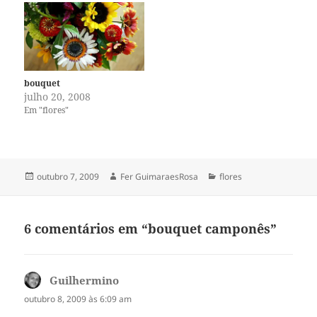
bouquet
julho 20, 2008
Em "flores"
Publicado
Autor
Categorias
outubro 7, 2009
Fer GuimaraesRosa
flores
em
6 comentários em “bouquet camponês”
Guilhermino
disse:
outubro 8, 2009 às 6:09 am