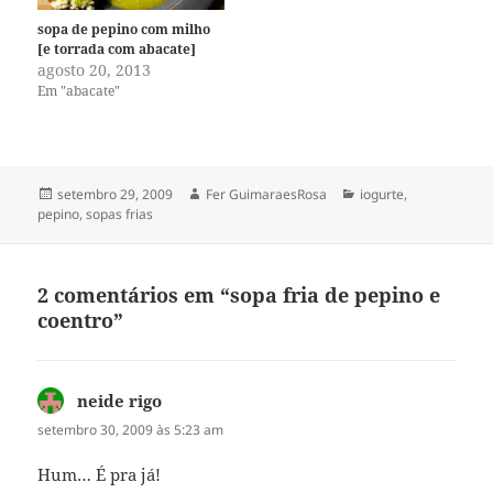
sopa de pepino com milho
[e torrada com abacate]
agosto 20, 2013
Em "abacate"
Publicado
Autor
Categorias
setembro 29, 2009
Fer GuimaraesRosa
iogurte
,
em
pepino
,
sopas frias
2 comentários em “sopa fria de pepino e
coentro”
neide rigo
disse:
setembro 30, 2009 às 5:23 am
Hum… É pra já!