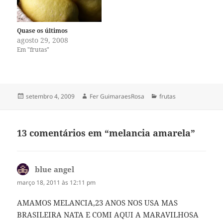
garota de dezesseis anos…
Quase os últimos
agosto 29, 2008
Em "frutas"
Publicado
Autor
Categorias
setembro 4, 2009
Fer GuimaraesRosa
frutas
em
13 comentários em “melancia amarela”
blue angel
disse:
março 18, 2011 às 12:11 pm
AMAMOS MELANCIA,23 ANOS NOS USA MAS
BRASILEIRA NATA E COMI AQUI A MARAVILHOSA