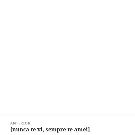
Navegação
ANTERIOR
de
[nunca te vi, sempre te amei]
Post
Post