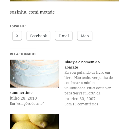
sozinha, comi metade
ESPALHE:
X
Facebook
E-mail
Mais
RELACIONADO
Biddy e o homem do
abacate
Eu vou pulando de livro em
livro. Não tenho vergonha de
confessar a minha
volubilidade. Pulei desta vez
summertime
para Serve it Forth da
julho 28, 2010
M.F.K.Fisher, e li um capítulo
janeiro 30, 2007
Em "estações do ano"
muito apropriado entitulado
Com 16 comentários
On Dining Alone, onde a
autora primeiro conta a
divertida aventura
gastronômica de Biddy, uma