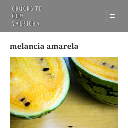
MENU
E
Chucrute com Salsicha
WIDGETS
melancia amarela