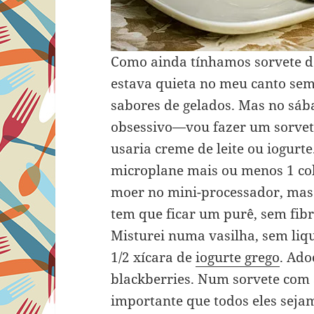
Como ainda tínhamos sorvete de
estava quieta no meu canto sem
sabores de gelados. Mas no sá
obsessivo—vou fazer um sorvete
usaria creme de leite ou iogurte.
microplane mais ou menos 1 col
moer no mini-processador, mas 
tem que ficar um purê, sem fibra
Misturei numa vasilha, sem liqui
1/2 xícara de
iogurte grego
. Ado
blackberries. Num sorvete com 
importante que todos eles sejam