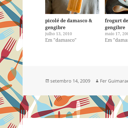
picolé de damasco &
frogurt d
gengibre
gengibre
julho 13, 2010
maio 17, 20
Em "damasco"
Em "dama
Publicado
Autor
setembro 14, 2009
Fer Guimara
em