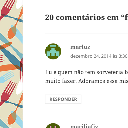
20 comentários em “f
marluz
disse:
dezembro 24, 2014 às 3:3
Lu e quem não tem sorveteria b
muito fazer. Adoramos essa mi
RESPONDER
mariliafig
disse: