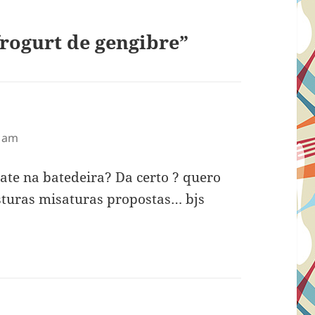
rogurt de gengibre”
6 am
ate na batedeira? Da certo ? quero
sturas misaturas propostas… bjs