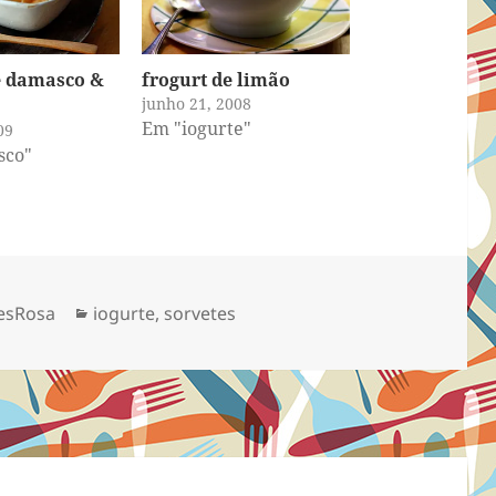
e damasco &
frogurt de limão
junho 21, 2008
Em "iogurte"
09
sco"
Categorias
esRosa
iogurte
,
sorvetes